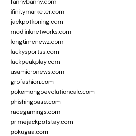
fannybanny.com
ifinitymarketer.com
jackpotkoning.com
modlinknetworks.com
longtimenewz.com
luckysportss.com
luckpeakplay.com
usamicronews.com
grofashion.com
pokemongoevolutioncalc.com
phishingbase.com
racegamings.com
primejackpotstay.com
pokugaa.com