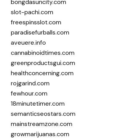
bongdasuncity.com
slot-pachi.com
freespinsslot.com
paradisefurballs.com
aveuere.info
cannabinoidtimes.com
greenproductsgui.com
healthconcerning.com
rojgarind.com
fewhour.com
18minutetimer.com
semanticseostars.com
mainstreamzone.com
growmarijuanas.com