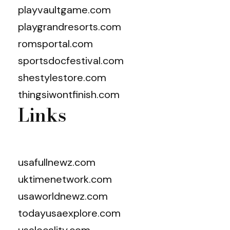
playvaultgame.com
playgrandresorts.com
romsportal.com
sportsdocfestival.com
shestylestore.com
thingsiwontfinish.com
Links
usafullnewz.com
uktimenetwork.com
usaworldnewz.com
todayusaexplore.com