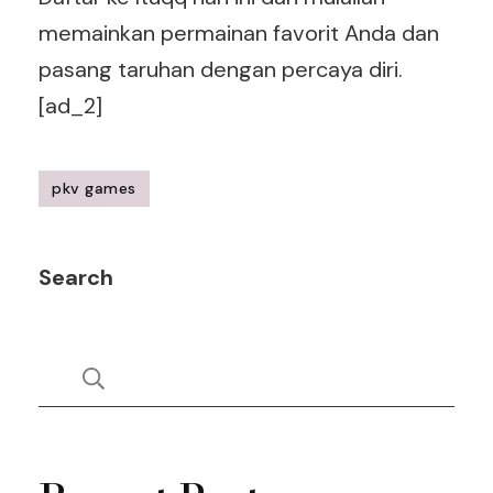
memainkan permainan favorit Anda dan
pasang taruhan dengan percaya diri.
[ad_2]
pkv games
Post
Navigation
Search