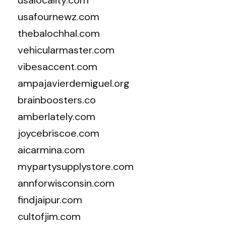
usalocality.com
usafournewz.com
thebalochhal.com
vehicularmaster.com
vibesaccent.com
ampajavierdemiguel.org
brainboosters.co
amberlately.com
joycebriscoe.com
aicarmina.com
mypartysupplystore.com
annforwisconsin.com
findjaipur.com
cultofjim.com