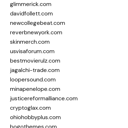
glimmerick.com
davidfollett.com
newcollegebeat.com
reverbnewyork.com
skinmerch.com
usvisaforum.com
bestmovierulz.com
jagalchi-trade.com
loopersound.com
minapenelope.com
justicereformalliance.com
cryptoglax.com
ohiohobbyplus.com
bogothemes.com