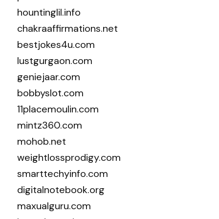
hountinglil.info
chakraaffirmations.net
bestjokes4u.com
lustgurgaon.com
geniejaar.com
bobbyslot.com
11placemoulin.com
mintz360.com
mohob.net
weightlossprodigy.com
smarttechyinfo.com
digitalnotebook.org
maxualguru.com