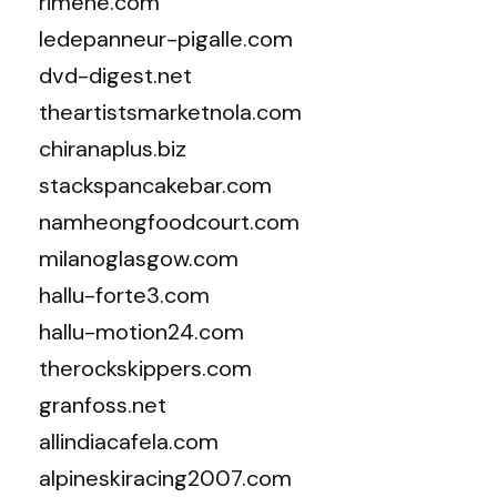
rimene.com
ledepanneur-pigalle.com
dvd-digest.net
theartistsmarketnola.com
chiranaplus.biz
stackspancakebar.com
namheongfoodcourt.com
milanoglasgow.com
hallu-forte3.com
hallu-motion24.com
therockskippers.com
granfoss.net
allindiacafela.com
alpineskiracing2007.com