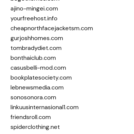
ajino-mingei.com
yourfreehost.info
cheapnorthfacejacketsm.com
gurjoshhomes.com
tombradydiet.com
bonthaiclub.com
casusbelli-mod.com
bookplatesociety.com
lebnewsmedia.com
sonosonora.com
linkuusinternasional1.com
friendsroll.com
spiderclothing.net