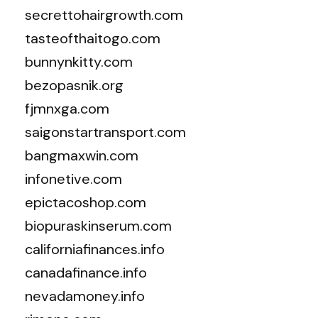
secrettohairgrowth.com
tasteofthaitogo.com
bunnynkitty.com
bezopasnik.org
fjmnxga.com
saigonstartransport.com
bangmaxwin.com
infonetive.com
epictacoshop.com
biopuraskinserum.com
californiafinances.info
canadafinance.info
nevadamoney.info