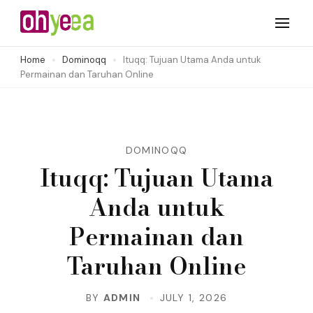
Skip
to
PKV Games: Pilihan
Pilih PKV Games sebagai pilihan terbaik di dunia poker online.
content
Nikmati berbagai permainan poker dengan fitur unggulan dan
Home
Dominoqq
Ituqq: Tujuan Utama Anda untuk
Terbaik di Dunia Poker
Permainan dan Taruhan Online
peluang menang yang tinggi.
(Press
Online
Enter)
DOMINOQQ
Ituqq: Tujuan Utama
Anda untuk
Permainan dan
Taruhan Online
BY
ADMIN
JULY 1, 2026