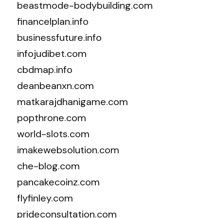
beastmode-bodybuilding.com
financelplan.info
businessfuture.info
infojudibet.com
cbdmap.info
deanbeanxn.com
matkarajdhanigame.com
popthrone.com
world-slots.com
imakewebsolution.com
che-blog.com
pancakecoinz.com
flyfinley.com
prideconsultation.com