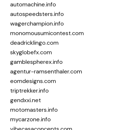
automachine.info
autospeedsters.info
wagerchampion.info
monomousumicontest.com
deadricklingo.com
skyglobefx.com
gamblespherex.info
agentur-ramsenthaler.com
eomdesigns.com
triptrekker.info
gendxxi.net
motomasters.info
mycarzone.info
vibecasaconcepts.com