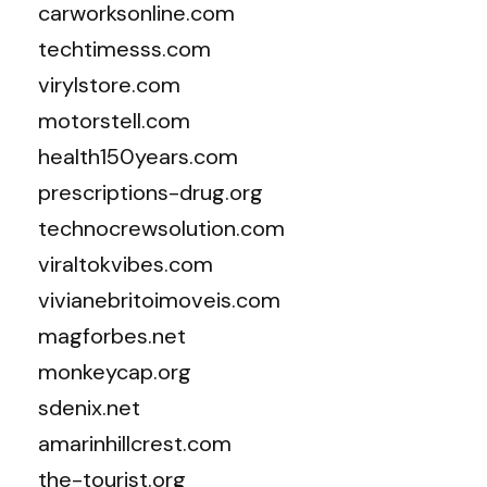
carworksonline.com
techtimesss.com
virylstore.com
motorstell.com
health150years.com
prescriptions-drug.org
technocrewsolution.com
viraltokvibes.com
vivianebritoimoveis.com
magforbes.net
monkeycap.org
sdenix.net
amarinhillcrest.com
the-tourist.org