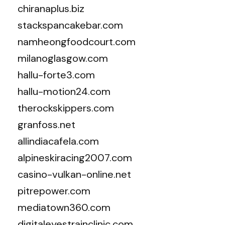
chiranaplus.biz
stackspancakebar.com
namheongfoodcourt.com
milanoglasgow.com
hallu-forte3.com
hallu-motion24.com
therockskippers.com
granfoss.net
allindiacafela.com
alpineskiracing2007.com
casino-vulkan-online.net
pitrepower.com
mediatown360.com
digitaleyestrainclinic.com