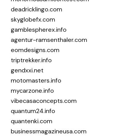
deadricklingo.com
skyglobefx.com
gamblespherex.info
agentur-ramsenthaler.com
eomdesigns.com
triptrekker.info
gendxxi.net
motomasters.info
mycarzone.info
vibecasaconcepts.com
quantum24.info
quantenki.com
businessmagazineusa.com