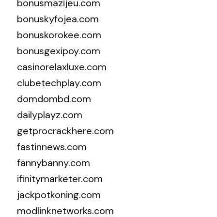
bonusmazijeu.com
bonuskyfojea.com
bonuskorokee.com
bonusgexipoy.com
casinorelaxluxe.com
clubetechplay.com
domdombd.com
dailyplayz.com
getprocrackhere.com
fastinnews.com
fannybanny.com
ifinitymarketer.com
jackpotkoning.com
modlinknetworks.com