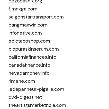
bezopasnik.org
fjmnxga.com
saigonstartransport.com
bangmaxwin.com
infonetive.com
epictacoshop.com
biopuraskinserum.com
californiafinances.info
canadafinance.info
nevadamoney.info
rimene.com
ledepanneur-pigalle.com
dvd-digest.net
theartistsmarketnola.com