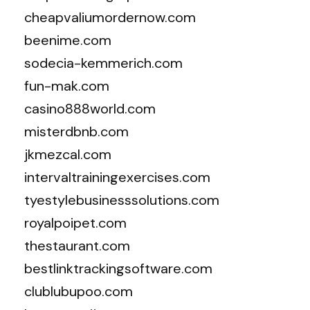
cheapvaliumordernow.com
beenime.com
sodecia-kemmerich.com
fun-mak.com
casino888world.com
misterdbnb.com
jkmezcal.com
intervaltrainingexercises.com
tyestylebusinesssolutions.com
royalpoipet.com
thestaurant.com
bestlinktrackingsoftware.com
clublubupoo.com