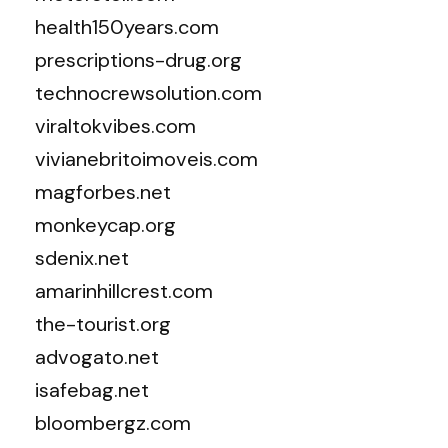
health150years.com
prescriptions-drug.org
technocrewsolution.com
viraltokvibes.com
vivianebritoimoveis.com
magforbes.net
monkeycap.org
sdenix.net
amarinhillcrest.com
the-tourist.org
advogato.net
isafebag.net
bloombergz.com