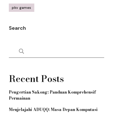
pkv games
Post
Navigation
Search
Recent Posts
Pengertian Sakong: Panduan Komprehensif
Permainan
Menjelajahi ADUQQ: Masa Depan Komputasi