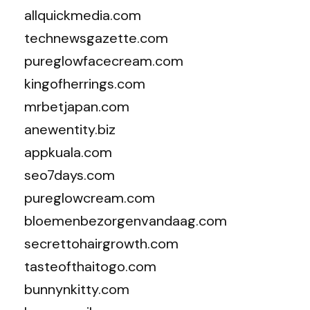
allquickmedia.com
technewsgazette.com
pureglowfacecream.com
kingofherrings.com
mrbetjapan.com
anewentity.biz
appkuala.com
seo7days.com
pureglowcream.com
bloemenbezorgenvandaag.com
secrettohairgrowth.com
tasteofthaitogo.com
bunnynkitty.com