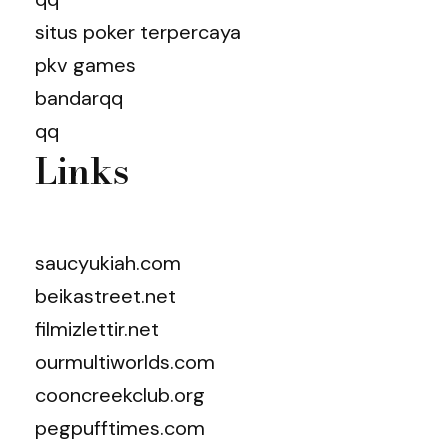
situs poker terpercaya
pkv games
bandarqq
qq
Links
saucyukiah.com
beikastreet.net
filmizlettir.net
ourmultiworlds.com
cooncreekclub.org
pegpufftimes.com