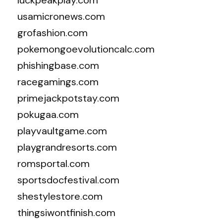
luckpeakplay.com
usamicronews.com
grofashion.com
pokemongoevolutioncalc.com
phishingbase.com
racegamings.com
primejackpotstay.com
pokugaa.com
playvaultgame.com
playgrandresorts.com
romsportal.com
sportsdocfestival.com
shestylestore.com
thingsiwontfinish.com