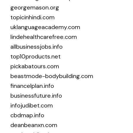
georgemason.org
topicinhindi.com
uklanguageacademy.com
lindehealthcarefree.com
allbusinessjobs.info
top10products.net
pickabatours.com
beastmode-bodybuilding.com
financelplan.info
businessfuture.info
infojudibet.com
cbdmap.info
deanbeanxn.com