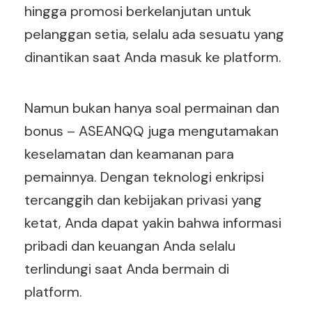
hingga promosi berkelanjutan untuk
pelanggan setia, selalu ada sesuatu yang
dinantikan saat Anda masuk ke platform.
Namun bukan hanya soal permainan dan
bonus – ASEANQQ juga mengutamakan
keselamatan dan keamanan para
pemainnya. Dengan teknologi enkripsi
tercanggih dan kebijakan privasi yang
ketat, Anda dapat yakin bahwa informasi
pribadi dan keuangan Anda selalu
terlindungi saat Anda bermain di
platform.