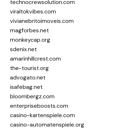
technocrewsolution.com
viraltokvibes.com
vivianebritoimoveis.com
magforbes.net
monkeycap.org
sdenix.net
amarinhillcrest.com
the-tourist.org
advogato.net
isafebag.net
bloombergz.com
enterpriseboosts.com
casino-kartenspiele.com
casino-automatenspiele.org