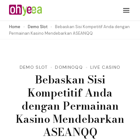
Skip
to
PKV Games: Pilihan
Pilih PKV Games sebagai pilihan terbaik di dunia poker online.
content
Nikmati berbagai permainan poker dengan fitur unggulan dan
Home
Demo Slot
Bebaskan Sisi Kompetitif Anda dengan
Terbaik di Dunia Poker
Permainan Kasino Mendebarkan ASEANQQ
peluang menang yang tinggi.
(Press
Online
Enter)
DEMO SLOT
DOMINOQQ
LIVE CASINO
Bebaskan Sisi
Kompetitif Anda
dengan Permainan
Kasino Mendebarkan
ASEANQQ