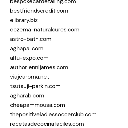
bespokecardetailing.com
bestfriendscredit.com
elibrary.biz
eczema-naturalcures.com
astro-bath.com
aghapal.com
altu-expo.com
authorjennijames.com
viajearoma.net
tsutsuji-parkin.com
agharab.com
cheapammousa.com
thepositiveladiessoccerclub.com
recetasdecocinafaciles.com