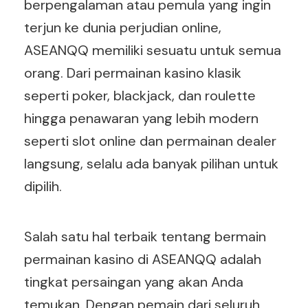
berpengalaman atau pemula yang ingin
terjun ke dunia perjudian online,
ASEANQQ memiliki sesuatu untuk semua
orang. Dari permainan kasino klasik
seperti poker, blackjack, dan roulette
hingga penawaran yang lebih modern
seperti slot online dan permainan dealer
langsung, selalu ada banyak pilihan untuk
dipilih.
Salah satu hal terbaik tentang bermain
permainan kasino di ASEANQQ adalah
tingkat persaingan yang akan Anda
temukan. Dengan pemain dari seluruh