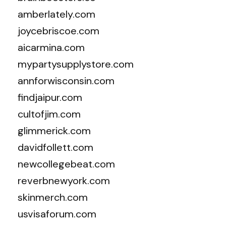
amberlately.com
joycebriscoe.com
aicarmina.com
mypartysupplystore.com
annforwisconsin.com
findjaipur.com
cultofjim.com
glimmerick.com
davidfollett.com
newcollegebeat.com
reverbnewyork.com
skinmerch.com
usvisaforum.com