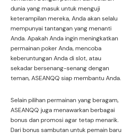
dunia yang masuk untuk menguji
keterampilan mereka, Anda akan selalu
mempunyai tantangan yang menanti
Anda. Apakah Anda ingin meningkatkan
permainan poker Anda, mencoba
keberuntungan Anda di slot, atau
sekadar bersenang-senang dengan
teman, ASEANQQ siap membantu Anda.
Selain pilihan permainan yang beragam,
ASEANQQ juga menawarkan berbagai
bonus dan promosi agar tetap menarik.
Dari bonus sambutan untuk pemain baru