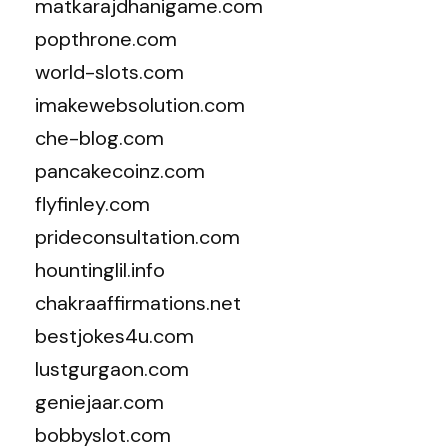
matkarajdhanigame.com
popthrone.com
world-slots.com
imakewebsolution.com
che-blog.com
pancakecoinz.com
flyfinley.com
prideconsultation.com
hountinglil.info
chakraaffirmations.net
bestjokes4u.com
lustgurgaon.com
geniejaar.com
bobbyslot.com