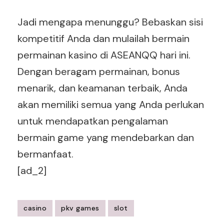
Jadi mengapa menunggu? Bebaskan sisi
kompetitif Anda dan mulailah bermain
permainan kasino di ASEANQQ hari ini.
Dengan beragam permainan, bonus
menarik, dan keamanan terbaik, Anda
akan memiliki semua yang Anda perlukan
untuk mendapatkan pengalaman
bermain game yang mendebarkan dan
bermanfaat.
[ad_2]
casino
pkv games
slot