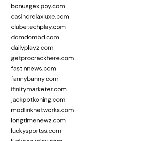
bonusgexipoy.com
casinorelaxluxe.com
clubetechplay.com
domdombd.com
dailyplayz.com
getprocrackhere.com
fastinnews.com
fannybanny.com
ifinitymarketer.com
jackpotkoning.com
modlinknetworks.com
longtimenewz.com
luckysportss.com