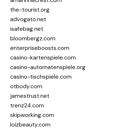
amarinhillcrest.com
the-tourist.org
advogato.net
isafebag.net
bloombergz.com
enterpriseboosts.com
casino-kartenspiele.com
casino-automatenspiele.org
casino-tischspiele.com
otbody.com
jamestrust.net
trenz24.com
skipworking.com
loizbeauty.com