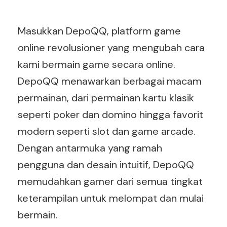
Masukkan DepoQQ, platform game
online revolusioner yang mengubah cara
kami bermain game secara online.
DepoQQ menawarkan berbagai macam
permainan, dari permainan kartu klasik
seperti poker dan domino hingga favorit
modern seperti slot dan game arcade.
Dengan antarmuka yang ramah
pengguna dan desain intuitif, DepoQQ
memudahkan gamer dari semua tingkat
keterampilan untuk melompat dan mulai
bermain.