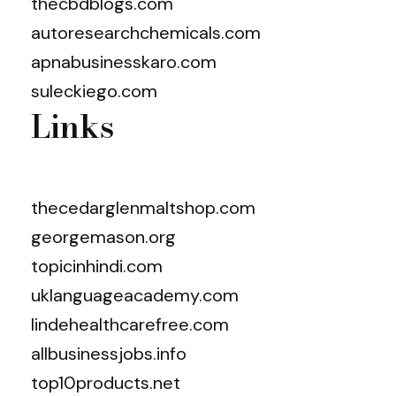
thecbdblogs.com
autoresearchchemicals.com
apnabusinesskaro.com
suleckiego.com
Links
thecedarglenmaltshop.com
georgemason.org
topicinhindi.com
uklanguageacademy.com
lindehealthcarefree.com
allbusinessjobs.info
top10products.net