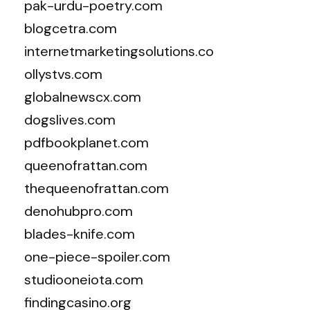
pak-urdu-poetry.com
blogcetra.com
internetmarketingsolutions.co
ollystvs.com
globalnewscx.com
dogslives.com
pdfbookplanet.com
queenofrattan.com
thequeenofrattan.com
denohubpro.com
blades-knife.com
one-piece-spoiler.com
studiooneiota.com
findingcasino.org