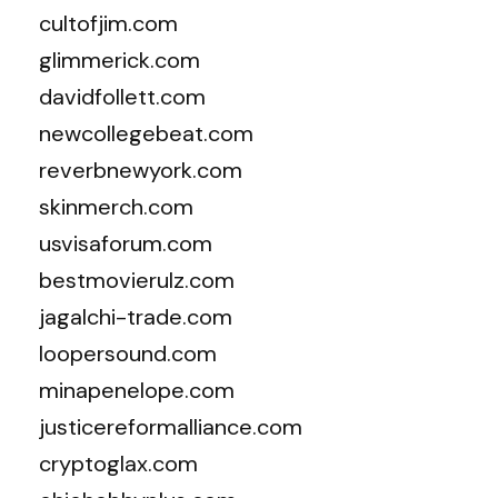
cultofjim.com
glimmerick.com
davidfollett.com
newcollegebeat.com
reverbnewyork.com
skinmerch.com
usvisaforum.com
bestmovierulz.com
jagalchi-trade.com
loopersound.com
minapenelope.com
justicereformalliance.com
cryptoglax.com