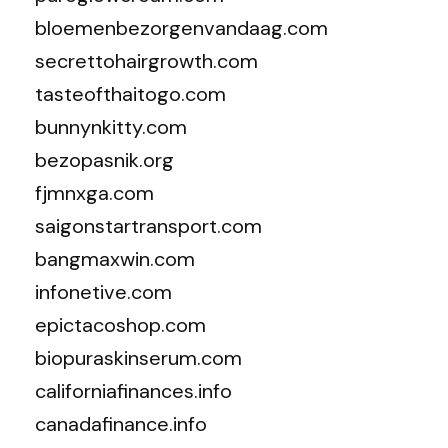
bloemenbezorgenvandaag.com
secrettohairgrowth.com
tasteofthaitogo.com
bunnynkitty.com
bezopasnik.org
fjmnxga.com
saigonstartransport.com
bangmaxwin.com
infonetive.com
epictacoshop.com
biopuraskinserum.com
californiafinances.info
canadafinance.info