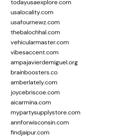
todayusaexplore.com
usalocality.com
usafournewz.com
thebalochhal.com
vehicularmaster.com
vibesaccent.com
ampajavierdemiguel.org
brainboosters.co
amberlately.com
joycebriscoe.com
aicarmina.com
mypartysupplystore.com
annforwisconsin.com
findjaipur.com