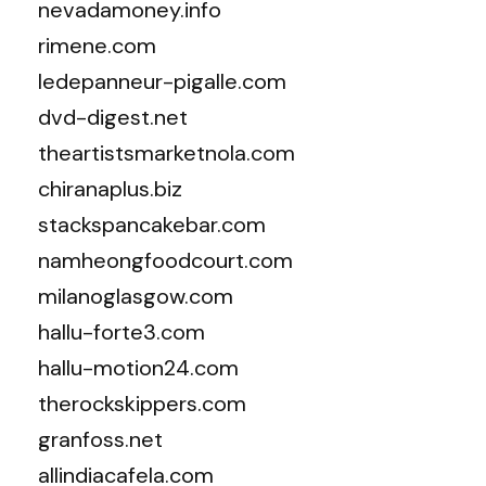
nevadamoney.info
rimene.com
ledepanneur-pigalle.com
dvd-digest.net
theartistsmarketnola.com
chiranaplus.biz
stackspancakebar.com
namheongfoodcourt.com
milanoglasgow.com
hallu-forte3.com
hallu-motion24.com
therockskippers.com
granfoss.net
allindiacafela.com