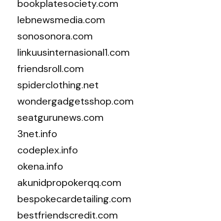
bookplatesociety.com
lebnewsmedia.com
sonosonora.com
linkuusinternasional1.com
friendsroll.com
spiderclothing.net
wondergadgetsshop.com
seatgurunews.com
3net.info
codeplex.info
okena.info
akunidpropokerqq.com
bespokecardetailing.com
bestfriendscredit.com