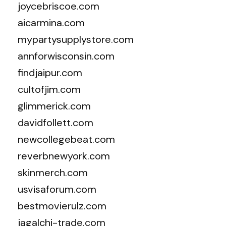
joycebriscoe.com
aicarmina.com
mypartysupplystore.com
annforwisconsin.com
findjaipur.com
cultofjim.com
glimmerick.com
davidfollett.com
newcollegebeat.com
reverbnewyork.com
skinmerch.com
usvisaforum.com
bestmovierulz.com
jagalchi-trade.com