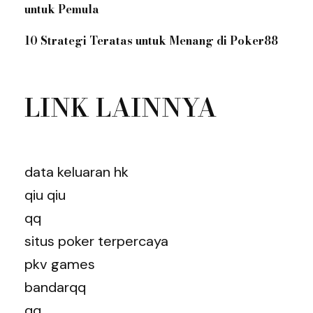
untuk Pemula
10 Strategi Teratas untuk Menang di Poker88
LINK LAINNYA
data keluaran hk
qiu qiu
qq
situs poker terpercaya
pkv games
bandarqq
qq