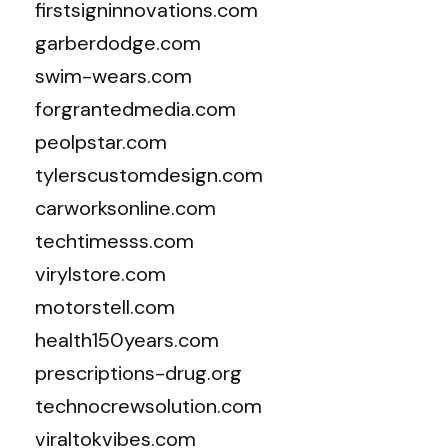
firstsigninnovations.com
garberdodge.com
swim-wears.com
forgrantedmedia.com
peolpstar.com
tylerscustomdesign.com
carworksonline.com
techtimesss.com
virylstore.com
motorstell.com
health150years.com
prescriptions-drug.org
technocrewsolution.com
viraltokvibes.com