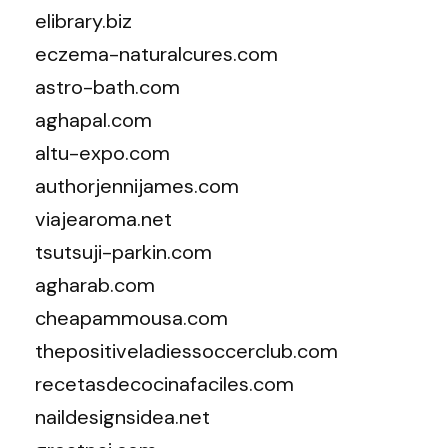
elibrary.biz
eczema-naturalcures.com
astro-bath.com
aghapal.com
altu-expo.com
authorjennijames.com
viajearoma.net
tsutsuji-parkin.com
agharab.com
cheapammousa.com
thepositiveladiessoccerclub.com
recetasdecocinafaciles.com
naildesignsidea.net