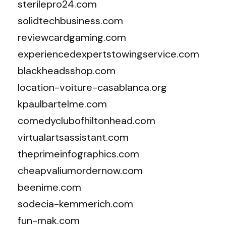
sterilepro24.com
solidtechbusiness.com
reviewcardgaming.com
experiencedexpertstowingservice.com
blackheadsshop.com
location-voiture-casablanca.org
kpaulbartelme.com
comedyclubofhiltonhead.com
virtualartsassistant.com
theprimeinfographics.com
cheapvaliumordernow.com
beenime.com
sodecia-kemmerich.com
fun-mak.com