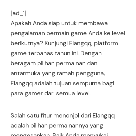
[ad_1]
Apakah Anda siap untuk membawa
pengalaman bermain game Anda ke level
berikutnya? Kunjungi Elangqq, platform
game terpanas tahun ini. Dengan
beragam pilihan permainan dan
antarmuka yang ramah pengguna,
Elangqq adalah tujuan sempurna bagi
para gamer dari semua level.
Salah satu fitur menonjol dari Elangqq
adalah pilihan permainannya yang
mengesankan. Baik Anda menyukai