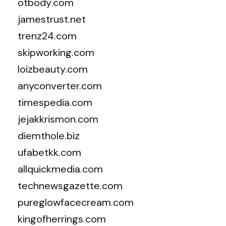
otbody.com
jamestrust.net
trenz24.com
skipworking.com
loizbeauty.com
anyconverter.com
timespedia.com
jejakkrismon.com
diemthole.biz
ufabetkk.com
allquickmedia.com
technewsgazette.com
pureglowfacecream.com
kingofherrings.com