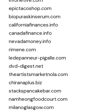
infonetive.com
epictacoshop.com
biopuraskinserum.com
californiafinances.info
canadafinance.info
nevadamoney.info
rimene.com
ledepanneur-pigalle.com
dvd-digest.net
theartistsmarketnola.com
chiranaplus.biz
stackspancakebar.com
namheongfoodcourt.com
milanoglasgow.com