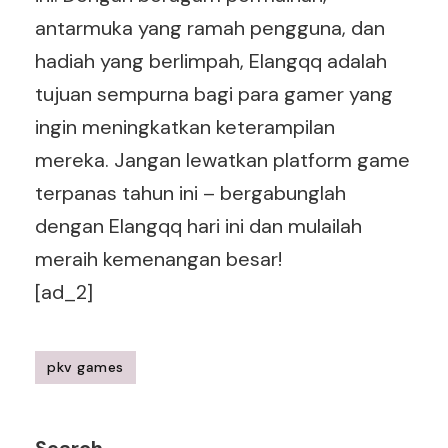
antarmuka yang ramah pengguna, dan
hadiah yang berlimpah, Elangqq adalah
tujuan sempurna bagi para gamer yang
ingin meningkatkan keterampilan
mereka. Jangan lewatkan platform game
terpanas tahun ini – bergabunglah
dengan Elangqq hari ini dan mulailah
meraih kemenangan besar!
[ad_2]
pkv games
Post