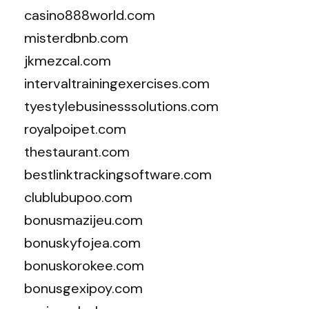
casino888world.com
misterdbnb.com
jkmezcal.com
intervaltrainingexercises.com
tyestylebusinesssolutions.com
royalpoipet.com
thestaurant.com
bestlinktrackingsoftware.com
clublubupoo.com
bonusmazijeu.com
bonuskyfojea.com
bonuskorokee.com
bonusgexipoy.com