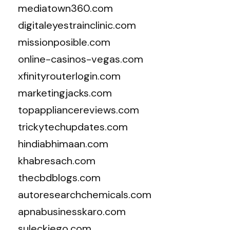
mediatown360.com
digitaleyestrainclinic.com
missionposible.com
online-casinos-vegas.com
xfinityrouterlogin.com
marketingjacks.com
topappliancereviews.com
trickytechupdates.com
hindiabhimaan.com
khabresach.com
thecbdblogs.com
autoresearchchemicals.com
apnabusinesskaro.com
suleckiego.com