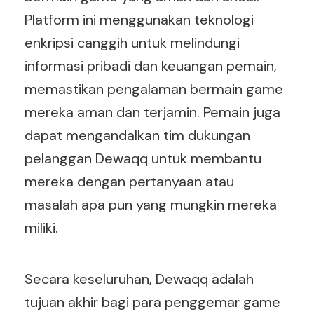
Platform ini menggunakan teknologi
enkripsi canggih untuk melindungi
informasi pribadi dan keuangan pemain,
memastikan pengalaman bermain game
mereka aman dan terjamin. Pemain juga
dapat mengandalkan tim dukungan
pelanggan Dewaqq untuk membantu
mereka dengan pertanyaan atau
masalah apa pun yang mungkin mereka
miliki.
Secara keseluruhan, Dewaqq adalah
tujuan akhir bagi para penggemar game