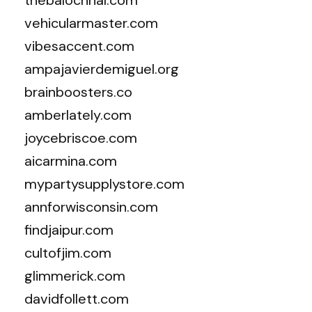
thebalochhal.com
vehicularmaster.com
vibesaccent.com
ampajavierdemiguel.org
brainboosters.co
amberlately.com
joycebriscoe.com
aicarmina.com
mypartysupplystore.com
annforwisconsin.com
findjaipur.com
cultofjim.com
glimmerick.com
davidfollett.com