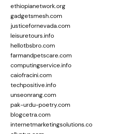
ethiopianetwork.org
gadgetsmesh.com
justicefornevada.com
leisuretours.info
hellotbsbro.com
farmandpetscare.com
computingservice.info
caiofracini.com
techpositive.info
unseonrang.com
pak-urdu-poetry.com
blogcetra.com
internetmarketingsolutions.co