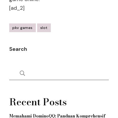
[ad_2]
pkv games
slot
Post
Navigation
Search
Recent Posts
Memahami DominoQQ: Panduan Komprehensif