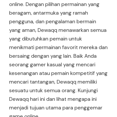
online. Dengan pilihan permainan yang
beragam, antarmuka yang ramah
pengguna, dan pengalaman bermain
yang aman, Dewaqq menawarkan semua
yang dibutuhkan pemain untuk
menikmati permainan favorit mereka dan
bersaing dengan yang lain. Baik Anda
seorang gamer kasual yang mencari
kesenangan atau pemain kompetitif yang
mencari tantangan, Dewaqq memiliki
sesuatu untuk semua orang. Kunjungi
Dewaqq hari ini dan lihat mengapa ini
menjadi tujuan utama para penggemar
game online.