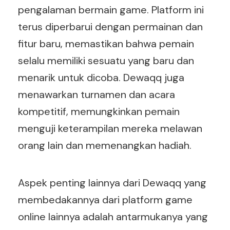
pengalaman bermain game. Platform ini
terus diperbarui dengan permainan dan
fitur baru, memastikan bahwa pemain
selalu memiliki sesuatu yang baru dan
menarik untuk dicoba. Dewaqq juga
menawarkan turnamen dan acara
kompetitif, memungkinkan pemain
menguji keterampilan mereka melawan
orang lain dan memenangkan hadiah.
Aspek penting lainnya dari Dewaqq yang
membedakannya dari platform game
online lainnya adalah antarmukanya yang