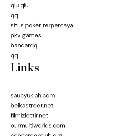
qiu qiu
qq
situs poker terpercaya
pkv games
bandarqq
qq
Links
saucyukiah.com
beikastreet.net
filmizlettir.net
ourmultiworlds.com
cooncreekclub.org