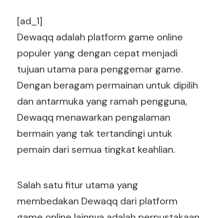
[ad_1]
Dewaqq adalah platform game online
populer yang dengan cepat menjadi
tujuan utama para penggemar game.
Dengan beragam permainan untuk dipilih
dan antarmuka yang ramah pengguna,
Dewaqq menawarkan pengalaman
bermain yang tak tertandingi untuk
pemain dari semua tingkat keahlian.
Salah satu fitur utama yang
membedakan Dewaqq dari platform
game online lainnya adalah perpustakaan