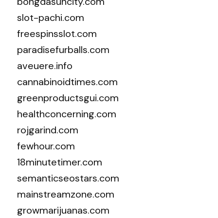
bongdasuncity.com
slot-pachi.com
freespinsslot.com
paradisefurballs.com
aveuere.info
cannabinoidtimes.com
greenproductsgui.com
healthconcerning.com
rojgarind.com
fewhour.com
18minutetimer.com
semanticseostars.com
mainstreamzone.com
growmarijuanas.com