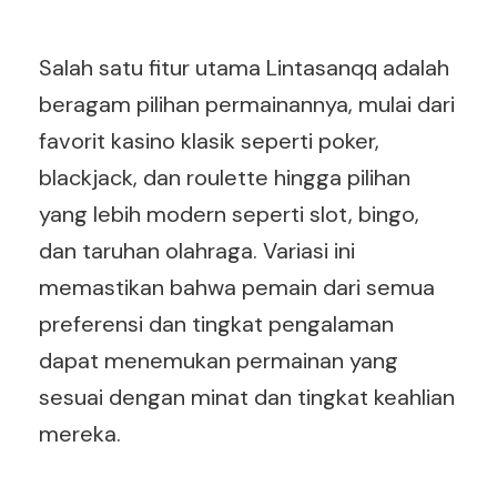
Salah satu fitur utama Lintasanqq adalah
beragam pilihan permainannya, mulai dari
favorit kasino klasik seperti poker,
blackjack, dan roulette hingga pilihan
yang lebih modern seperti slot, bingo,
dan taruhan olahraga. Variasi ini
memastikan bahwa pemain dari semua
preferensi dan tingkat pengalaman
dapat menemukan permainan yang
sesuai dengan minat dan tingkat keahlian
mereka.