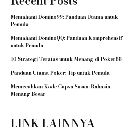
Recent Posts
Memahami Domino99: Panduan Utama untuk
Pemula
Memahami DominoQQ: Panduan Komprehensif
untuk Pemula
10 Strategi Teratas untuk Menang di Poker88
Panduan Utama Poker: Tip untuk Pemula
Memecahkan Kode Capsa Susun: Rahasia
Menang Besar
LINK LAINNYA