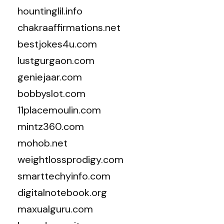
hountinglil.info
chakraaffirmations.net
bestjokes4u.com
lustgurgaon.com
geniejaar.com
bobbyslot.com
11placemoulin.com
mintz360.com
mohob.net
weightlossprodigy.com
smarttechyinfo.com
digitalnotebook.org
maxualguru.com