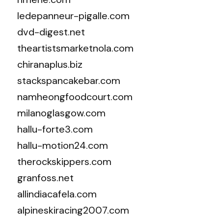
ledepanneur-pigalle.com
dvd-digest.net
theartistsmarketnola.com
chiranaplus.biz
stackspancakebar.com
namheongfoodcourt.com
milanoglasgow.com
hallu-forte3.com
hallu-motion24.com
therockskippers.com
granfoss.net
allindiacafela.com
alpineskiracing2007.com