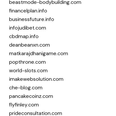
beastmode-bodybuilding.com
financelplan.info
businessfuture.info
infojudibet.com
cbdmap.info
deanbeanxn.com
matkarajdhanigame.com
popthrone.com
world-slots.com
imakewebsolution.com
che-blog.com
pancakecoinz.com
flyfinley.com
prideconsultation.com