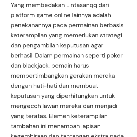
Yang membedakan Lintasanqq dari
platform game online lainnya adalah
penekanannya pada permainan berbasis
keterampilan yang memerlukan strategi
dan pengambilan keputusan agar
berhasil. Dalam permainan seperti poker
dan blackjack, pemain harus
mempertimbangkan gerakan mereka
dengan hati-hati dan membuat
keputusan yang diperhitungkan untuk
mengecoh lawan mereka dan menjadi
yang teratas. Elemen keterampilan
tambahan ini menambah lapisan
kegembiraan dan tantangan ekstra pada