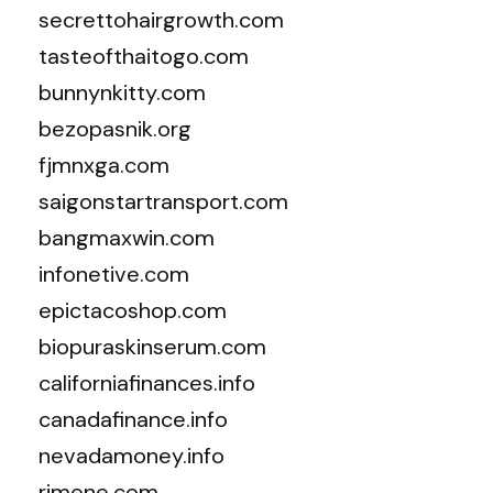
secrettohairgrowth.com
tasteofthaitogo.com
bunnynkitty.com
bezopasnik.org
fjmnxga.com
saigonstartransport.com
bangmaxwin.com
infonetive.com
epictacoshop.com
biopuraskinserum.com
californiafinances.info
canadafinance.info
nevadamoney.info
rimene.com