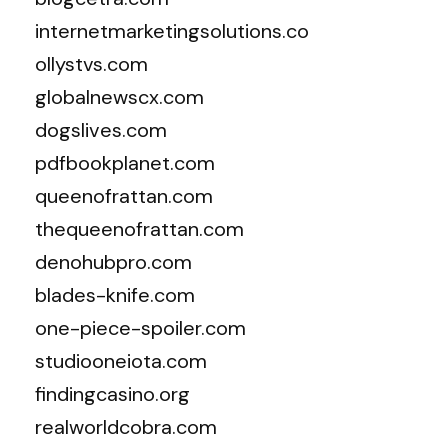
internetmarketingsolutions.co
ollystvs.com
globalnewscx.com
dogslives.com
pdfbookplanet.com
queenofrattan.com
thequeenofrattan.com
denohubpro.com
blades-knife.com
one-piece-spoiler.com
studiooneiota.com
findingcasino.org
realworldcobra.com