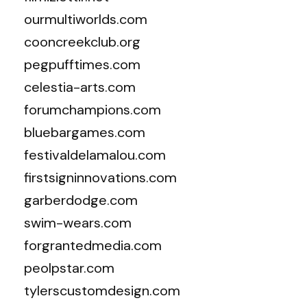
ourmultiworlds.com
cooncreekclub.org
pegpufftimes.com
celestia-arts.com
forumchampions.com
bluebargames.com
festivaldelamalou.com
firstsigninnovations.com
garberdodge.com
swim-wears.com
forgrantedmedia.com
peolpstar.com
tylerscustomdesign.com