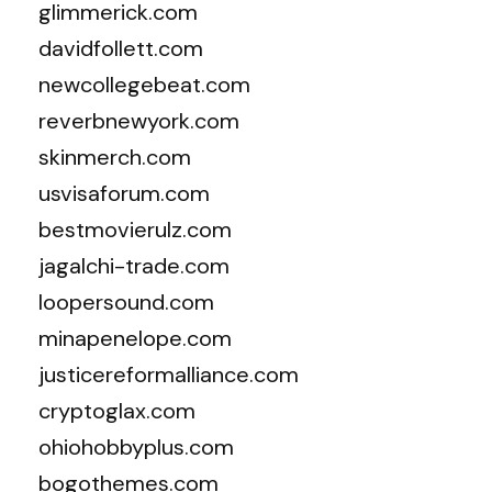
glimmerick.com
davidfollett.com
newcollegebeat.com
reverbnewyork.com
skinmerch.com
usvisaforum.com
bestmovierulz.com
jagalchi-trade.com
loopersound.com
minapenelope.com
justicereformalliance.com
cryptoglax.com
ohiohobbyplus.com
bogothemes.com