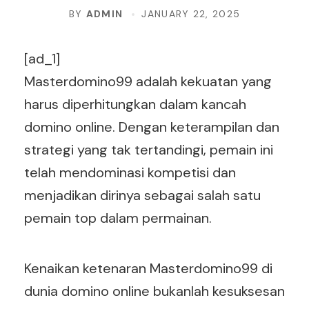
BY
ADMIN
JANUARY 22, 2025
[ad_1]
Masterdomino99 adalah kekuatan yang
harus diperhitungkan dalam kancah
domino online. Dengan keterampilan dan
strategi yang tak tertandingi, pemain ini
telah mendominasi kompetisi dan
menjadikan dirinya sebagai salah satu
pemain top dalam permainan.
Kenaikan ketenaran Masterdomino99 di
dunia domino online bukanlah kesuksesan