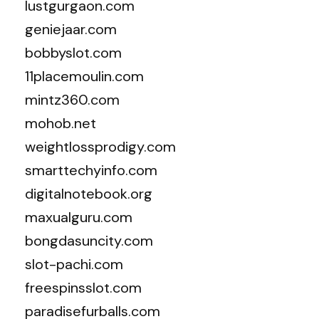
lustgurgaon.com
geniejaar.com
bobbyslot.com
11placemoulin.com
mintz360.com
mohob.net
weightlossprodigy.com
smarttechyinfo.com
digitalnotebook.org
maxualguru.com
bongdasuncity.com
slot-pachi.com
freespinsslot.com
paradisefurballs.com