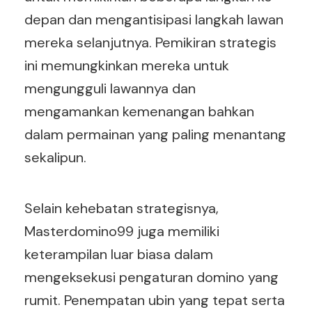
depan dan mengantisipasi langkah lawan
mereka selanjutnya. Pemikiran strategis
ini memungkinkan mereka untuk
mengungguli lawannya dan
mengamankan kemenangan bahkan
dalam permainan yang paling menantang
sekalipun.
Selain kehebatan strategisnya,
Masterdomino99 juga memiliki
keterampilan luar biasa dalam
mengeksekusi pengaturan domino yang
rumit. Penempatan ubin yang tepat serta