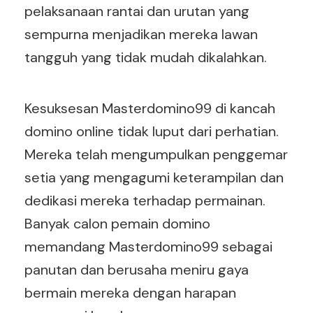
pelaksanaan rantai dan urutan yang
sempurna menjadikan mereka lawan
tangguh yang tidak mudah dikalahkan.
Kesuksesan Masterdomino99 di kancah
domino online tidak luput dari perhatian.
Mereka telah mengumpulkan penggemar
setia yang mengagumi keterampilan dan
dedikasi mereka terhadap permainan.
Banyak calon pemain domino
memandang Masterdomino99 sebagai
panutan dan berusaha meniru gaya
bermain mereka dengan harapan