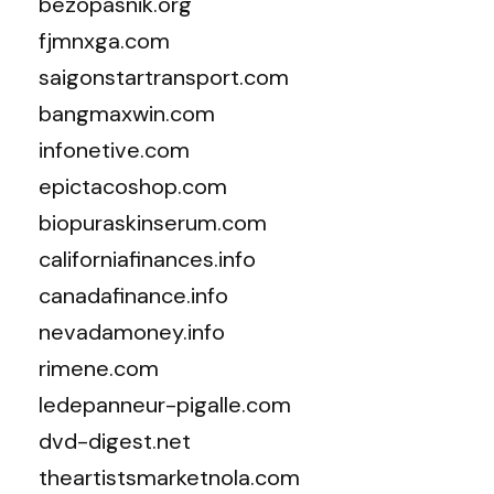
bezopasnik.org
fjmnxga.com
saigonstartransport.com
bangmaxwin.com
infonetive.com
epictacoshop.com
biopuraskinserum.com
californiafinances.info
canadafinance.info
nevadamoney.info
rimene.com
ledepanneur-pigalle.com
dvd-digest.net
theartistsmarketnola.com