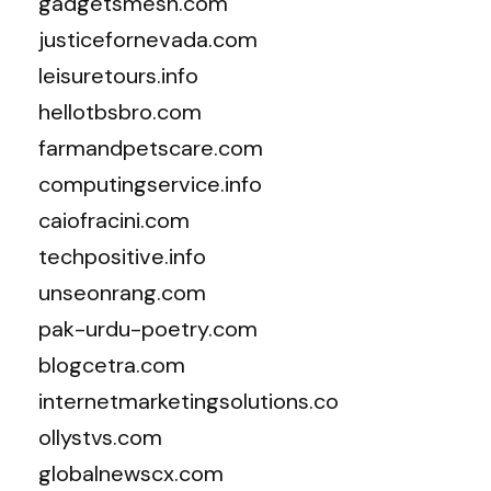
gadgetsmesh.com
justicefornevada.com
leisuretours.info
hellotbsbro.com
farmandpetscare.com
computingservice.info
caiofracini.com
techpositive.info
unseonrang.com
pak-urdu-poetry.com
blogcetra.com
internetmarketingsolutions.co
ollystvs.com
globalnewscx.com