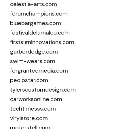
celestia-arts.com
forumchampions.com
bluebargames.com
festivaldelamalou.com
firstsigninnovations.com
garberdodge.com
swim-wears.com
forgrantedmedia.com
peolpstar.com
tylerscustomdesign.com
carworksonline.com
techtimesss.com
virylstore.com
motorstell.com