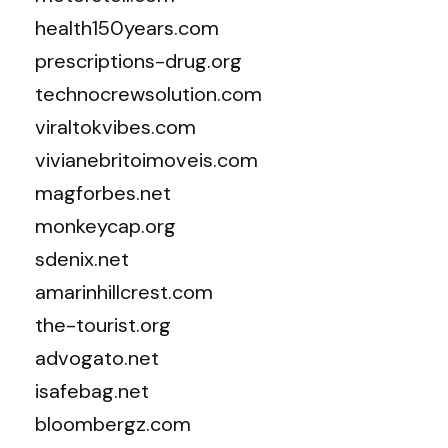
health150years.com
prescriptions-drug.org
technocrewsolution.com
viraltokvibes.com
vivianebritoimoveis.com
magforbes.net
monkeycap.org
sdenix.net
amarinhillcrest.com
the-tourist.org
advogato.net
isafebag.net
bloombergz.com