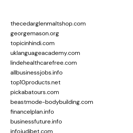
thecedarglenmaltshop.com
georgemason.org
topicinhindi.com
uklanguageacademy.com
lindehealthcarefree.com
allbusinessjobs.info
top10products.net
pickabatours.com
beastmode-bodybuilding.com
financelplan.info
businessfuture.info
infojudibet.com