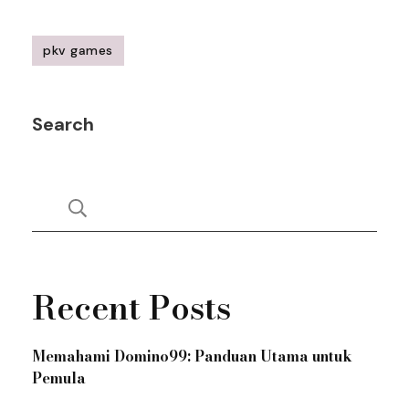
pkv games
Post
Navigation
Search
Recent Posts
Memahami Domino99: Panduan Utama untuk
Pemula