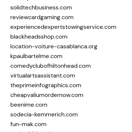
solidtechbusiness.com
reviewcardgaming.com
experiencedexpertstowingservice.com
blackheadsshop.com
location-voiture-casablanca.org
kpaulbartelme.com
comedyclubofhiltonhead.com
virtualartsassistant.com
theprimeinfographics.com
cheapvaliumordernow.com
beenime.com
sodecia-kemmerich.com
fun-mak.com