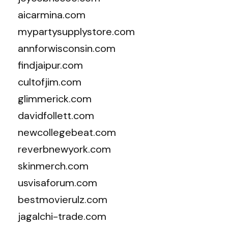
aicarmina.com
mypartysupplystore.com
annforwisconsin.com
findjaipur.com
cultofjim.com
glimmerick.com
davidfollett.com
newcollegebeat.com
reverbnewyork.com
skinmerch.com
usvisaforum.com
bestmovierulz.com
jagalchi-trade.com