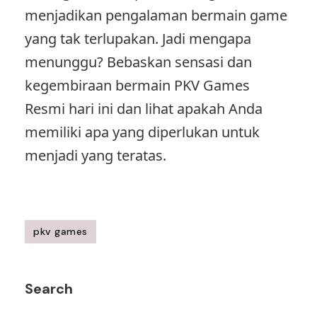
menjadikan pengalaman bermain game
yang tak terlupakan. Jadi mengapa
menunggu? Bebaskan sensasi dan
kegembiraan bermain PKV Games
Resmi hari ini dan lihat apakah Anda
memiliki apa yang diperlukan untuk
menjadi yang teratas.
pkv games
Post
Navigation
Search