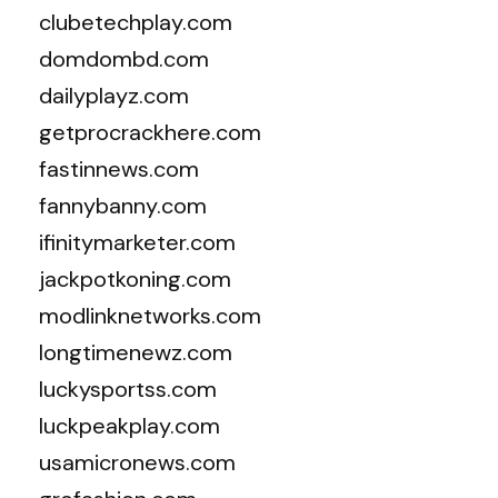
clubetechplay.com
domdombd.com
dailyplayz.com
getprocrackhere.com
fastinnews.com
fannybanny.com
ifinitymarketer.com
jackpotkoning.com
modlinknetworks.com
longtimenewz.com
luckysportss.com
luckpeakplay.com
usamicronews.com