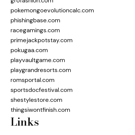
grofashion.com
pokemongoevolutioncalc.com
phishingbase.com
racegamings.com
primejackpotstay.com
pokugaa.com
playvaultgame.com
playgrandresorts.com
romsportal.com
sportsdocfestival.com
shestylestore.com
thingsiwontfinish.com
Links