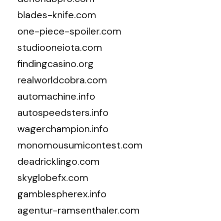
blades-knife.com
one-piece-spoiler.com
studiooneiota.com
findingcasino.org
realworldcobra.com
automachine.info
autospeedsters.info
wagerchampion.info
monomousumicontest.com
deadricklingo.com
skyglobefx.com
gamblespherex.info
agentur-ramsenthaler.com