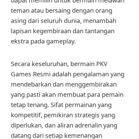
dapat memilih untuk bermain melawan
teman atau bersaing dengan orang
asing dari seluruh dunia, menambah
lapisan kegembiraan dan tantangan
ekstra pada gameplay.
Secara keseluruhan, bermain PKV
Games Resmi adalah pengalaman yang
mendebarkan dan menggembirakan
yang pasti akan membuat para pemain
tetap tenang. Sifat permainan yang
kompetitif, pemikiran strategis yang
diperlukan, dan aliran adrenalin yang
datang dari setiap kemenangan