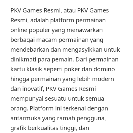
PKV Games Resmi, atau PKV Games
Resmi, adalah platform permainan
online populer yang menawarkan
berbagai macam permainan yang
mendebarkan dan mengasyikkan untuk
dinikmati para pemain. Dari permainan
kartu klasik seperti poker dan domino
hingga permainan yang lebih modern
dan inovatif, PKV Games Resmi
mempunyai sesuatu untuk semua
orang. Platform ini terkenal dengan
antarmuka yang ramah pengguna,
grafik berkualitas tinggi, dan