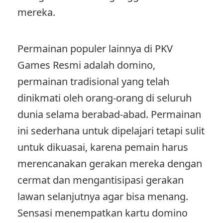
mereka.
Permainan populer lainnya di PKV
Games Resmi adalah domino,
permainan tradisional yang telah
dinikmati oleh orang-orang di seluruh
dunia selama berabad-abad. Permainan
ini sederhana untuk dipelajari tetapi sulit
untuk dikuasai, karena pemain harus
merencanakan gerakan mereka dengan
cermat dan mengantisipasi gerakan
lawan selanjutnya agar bisa menang.
Sensasi menempatkan kartu domino