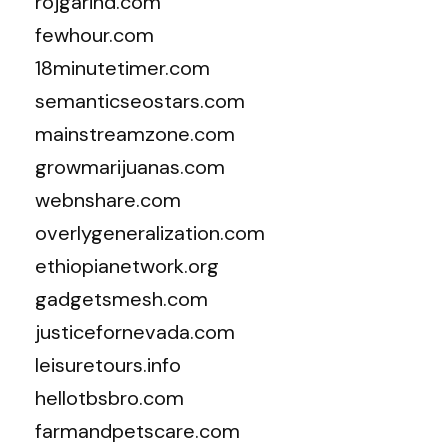
rojgarind.com
fewhour.com
18minutetimer.com
semanticseostars.com
mainstreamzone.com
growmarijuanas.com
webnshare.com
overlygeneralization.com
ethiopianetwork.org
gadgetsmesh.com
justicefornevada.com
leisuretours.info
hellotbsbro.com
farmandpetscare.com