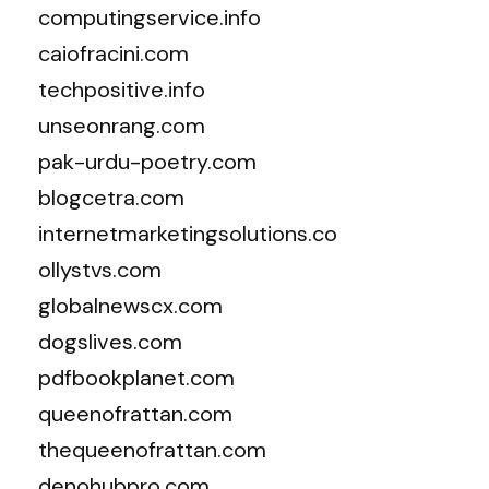
computingservice.info
caiofracini.com
techpositive.info
unseonrang.com
pak-urdu-poetry.com
blogcetra.com
internetmarketingsolutions.co
ollystvs.com
globalnewscx.com
dogslives.com
pdfbookplanet.com
queenofrattan.com
thequeenofrattan.com
denohubpro.com