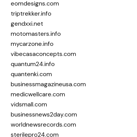
eomdesigns.com
triptrekker.info
gendxxi.net
motomasters.info
mycarzone.info
vibecasaconcepts.com
quantum24.info
quantenki.com
businessmagazineusa.com
medicwellcare.com
vidsmall.com
businessnews2day.com
worldnewsrecords.com
sterilepro24.com