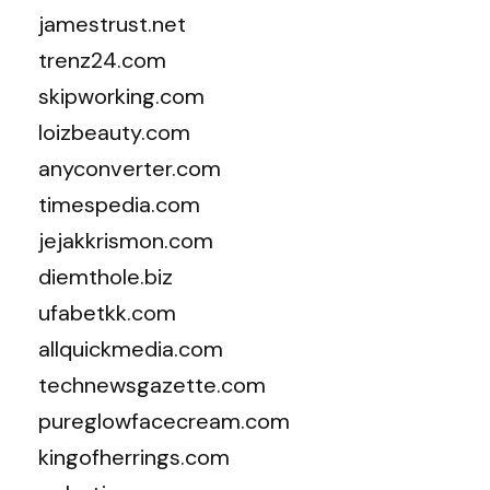
jamestrust.net
trenz24.com
skipworking.com
loizbeauty.com
anyconverter.com
timespedia.com
jejakkrismon.com
diemthole.biz
ufabetkk.com
allquickmedia.com
technewsgazette.com
pureglowfacecream.com
kingofherrings.com