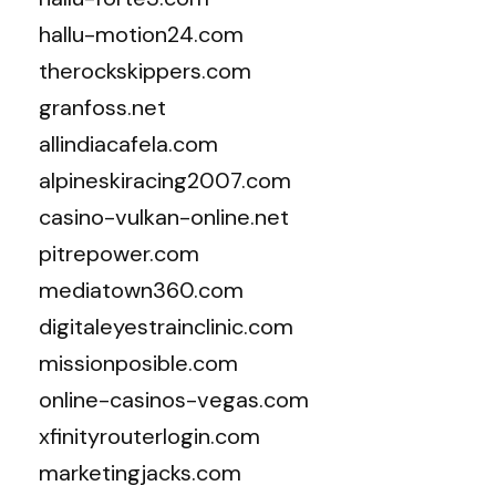
hallu-motion24.com
therockskippers.com
granfoss.net
allindiacafela.com
alpineskiracing2007.com
casino-vulkan-online.net
pitrepower.com
mediatown360.com
digitaleyestrainclinic.com
missionposible.com
online-casinos-vegas.com
xfinityrouterlogin.com
marketingjacks.com