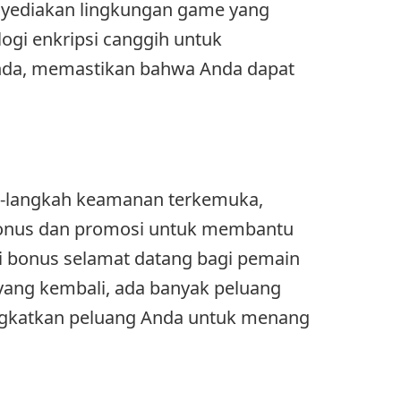
nyediakan lingkungan game yang
ogi enkripsi canggih untuk
Anda, memastikan bahwa Anda dapat
ah-langkah keamanan terkemuka,
onus dan promosi untuk membantu
bonus selamat datang bagi pemain
 yang kembali, ada banyak peluang
ngkatkan peluang Anda untuk menang