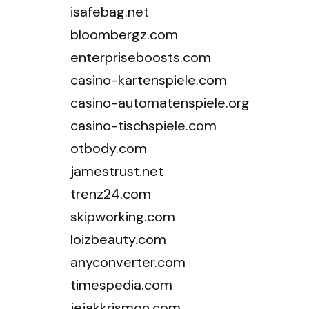
isafebag.net
bloombergz.com
enterpriseboosts.com
casino-kartenspiele.com
casino-automatenspiele.org
casino-tischspiele.com
otbody.com
jamestrust.net
trenz24.com
skipworking.com
loizbeauty.com
anyconverter.com
timespedia.com
jejakkrismon.com