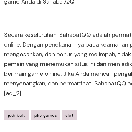
game Anda di SahabatQQ.
Secara keseluruhan, SahabatQQ adalah permat
online. Dengan penekanannya pada keamanan p
mengesankan, dan bonus yang melimpah, tidak
pemain yang menemukan situs ini dan menjadi
bermain game online. Jika Anda mencari penga
menyenangkan, dan bermanfaat, SahabatQQ ad
[ad_2]
judi bola
pkv games
slot
Post