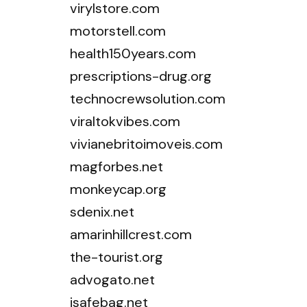
virylstore.com
motorstell.com
health150years.com
prescriptions-drug.org
technocrewsolution.com
viraltokvibes.com
vivianebritoimoveis.com
magforbes.net
monkeycap.org
sdenix.net
amarinhillcrest.com
the-tourist.org
advogato.net
isafebag.net