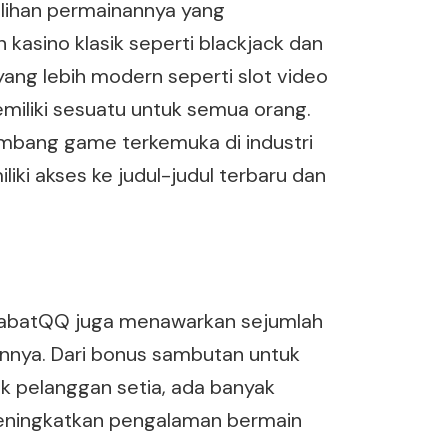
ilihan permainannya yang
asino klasik seperti blackjack dan
ang lebih modern seperti slot video
iliki sesuatu untuk semua orang.
mbang game terkemuka di industri
i akses ke judul-judul terbaru dan
ahabatQQ juga menawarkan sejumlah
nnya. Dari bonus sambutan untuk
k pelanggan setia, ada banyak
eningkatkan pengalaman bermain