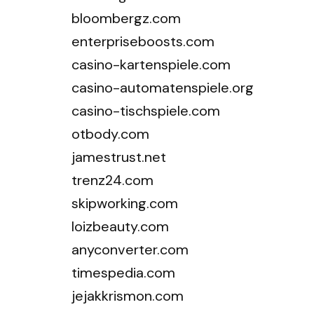
bloombergz.com
enterpriseboosts.com
casino-kartenspiele.com
casino-automatenspiele.org
casino-tischspiele.com
otbody.com
jamestrust.net
trenz24.com
skipworking.com
loizbeauty.com
anyconverter.com
timespedia.com
jejakkrismon.com