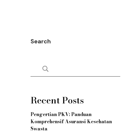
Search
Recent Posts
Pengertian PKV: Panduan
Komprehensif Asuransi Kesehatan
Swasta