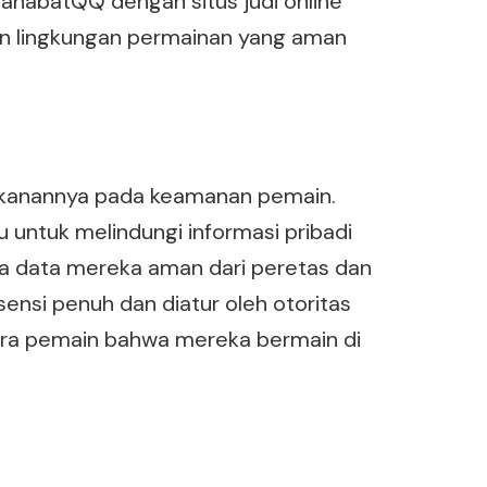
ahabatQQ dengan situs judi online
n lingkungan permainan yang aman
ekanannya pada keamanan pemain.
u untuk melindungi informasi pribadi
 data mereka aman dari peretas dan
isensi penuh dan diatur oleh otoritas
para pemain bahwa mereka bermain di