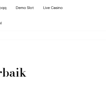
oqq
Demo Slot
Live Casino
ilihan Terbaik di Dunia
i dunia poker online. Nikmati berbagai permainan poker dengan fitur
l
n dan peluang menang yang tinggi.
oker Online
rbaik