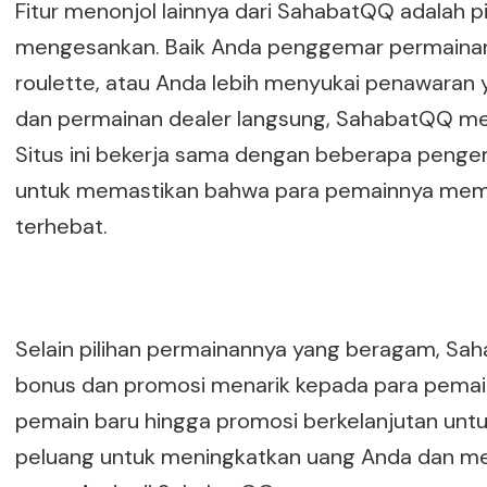
Fitur menonjol lainnya dari SahabatQQ adalah p
mengesankan. Baik Anda penggemar permainan k
roulette, atau Anda lebih menyukai penawaran y
dan permainan dealer langsung, SahabatQQ mem
Situs ini bekerja sama dengan beberapa penge
untuk memastikan bahwa para pemainnya memilik
terhebat.
Selain pilihan permainannya yang beragam, S
bonus dan promosi menarik kepada para pemai
pemain baru hingga promosi berkelanjutan untu
peluang untuk meningkatkan uang Anda dan m