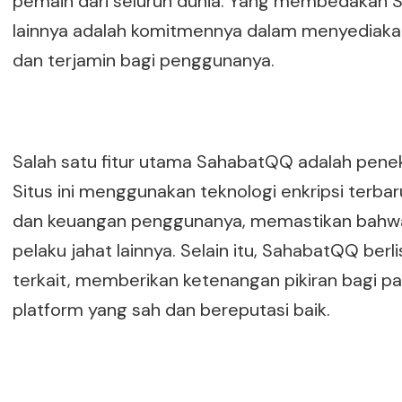
pemain dari seluruh dunia. Yang membedakan S
lainnya adalah komitmennya dalam menyediaka
dan terjamin bagi penggunanya.
Salah satu fitur utama SahabatQQ adalah pen
Situs ini menggunakan teknologi enkripsi terbar
dan keuangan penggunanya, memastikan bahwa
pelaku jahat lainnya. Selain itu, SahabatQQ berl
terkait, memberikan ketenangan pikiran bagi 
platform yang sah dan bereputasi baik.