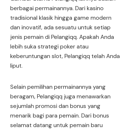
berbagai permainannya. Dari kasino
tradisional klasik hingga game modern
dan inovatif, ada sesuatu untuk setiap
jenis pemain di Pelangiqq. Apakah Anda
lebih suka strategi poker atau
keberuntungan slot, Pelangiqq telah Anda
liput.
Selain pemilihan permainannya yang
beragam, Pelangiqq juga menawarkan
sejumlah promosi dan bonus yang
menarik bagi para pemain. Dari bonus
selamat datang untuk pemain baru