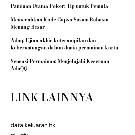
Panduan Utama Poker: Tip untuk Pemula
Memecahkan Kode Capsa Susun: Rahasia
Menang Besar
Aduq: Ujian akhir keterampilan dan
keberuntungan dalam dunia permainan kartu
Sensasi Permainan: Menjelajahi Keseruan
AduQQ
LINK LAINNYA
data keluaran hk