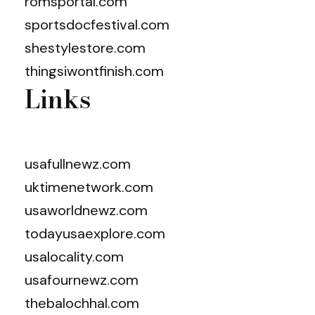
romsportal.com
sportsdocfestival.com
shestylestore.com
thingsiwontfinish.com
Links
usafullnewz.com
uktimenetwork.com
usaworldnewz.com
todayusaexplore.com
usalocality.com
usafournewz.com
thebalochhal.com