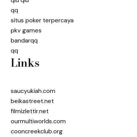
qiu qiu
qq
situs poker terpercaya
pkv games
bandarqq
qq
Links
saucyukiah.com
beikastreet.net
filmizlettir.net
ourmultiworlds.com
cooncreekclub.org