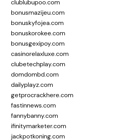
clublubupoo.com
bonusmazijeu.com
bonuskyfojea.com
bonuskorokee.com
bonusgexipoy.com
casinorelaxluxe.com
clubetechplay.com
domdombd.com
dailyplayz.com
getprocrackhere.com
fastinnews.com
fannybanny.com
ifinitymarketer.com
jackpotkoning.com