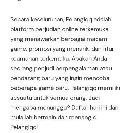
Secara keseluruhan, Pelangiqq adalah
platform perjudian online terkemuka
yang menawarkan berbagai macam
game, promosi yang menarik, dan fitur
keamanan terkemuka. Apakah Anda
seorang penjudi berpengalaman atau
pendatang baru yang ingin mencoba
beberapa game baru, Pelangiqq memiliki
sesuatu untuk semua orang. Jadi
mengapa menunggu? Daftar hari ini dan
mulailah bermain dan menang di
Pelangiqq!