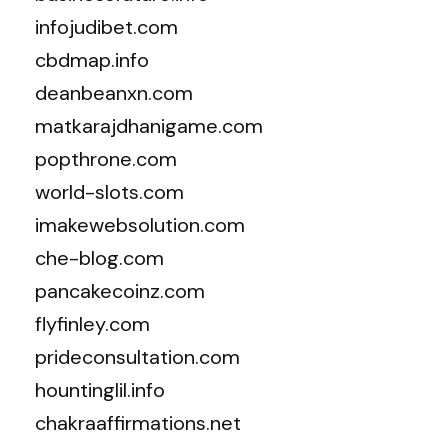
infojudibet.com
cbdmap.info
deanbeanxn.com
matkarajdhanigame.com
popthrone.com
world-slots.com
imakewebsolution.com
che-blog.com
pancakecoinz.com
flyfinley.com
prideconsultation.com
hountinglil.info
chakraaffirmations.net