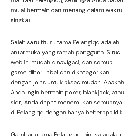
manfaat Pelangiqq, sehingga Anda dapat
mulai bermain dan menang dalam waktu
singkat.
Salah satu fitur utama Pelangiqq adalah
antarmuka yang ramah pengguna. Situs
web ini mudah dinavigasi, dan semua
game diberi label dan dikategorikan
dengan jelas untuk akses mudah. Apakah
Anda ingin bermain poker, blackjack, atau
slot, Anda dapat menemukan semuanya
di Pelangiqq dengan hanya beberapa klik.
Gambar utama Pelangiqq lainnya adalah