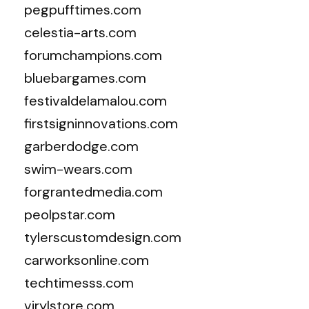
pegpufftimes.com
celestia-arts.com
forumchampions.com
bluebargames.com
festivaldelamalou.com
firstsigninnovations.com
garberdodge.com
swim-wears.com
forgrantedmedia.com
peolpstar.com
tylerscustomdesign.com
carworksonline.com
techtimesss.com
virylstore.com