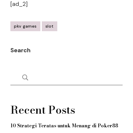
[ad_2]
pkv games
slot
Post
Navigation
Search
Recent Posts
10 Strategi Teratas untuk Menang di Poker88