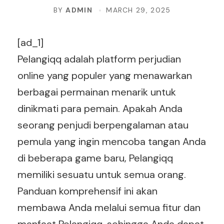
BY
ADMIN
MARCH 29, 2025
[ad_1]
Pelangiqq adalah platform perjudian
online yang populer yang menawarkan
berbagai permainan menarik untuk
dinikmati para pemain. Apakah Anda
seorang penjudi berpengalaman atau
pemula yang ingin mencoba tangan Anda
di beberapa game baru, Pelangiqq
memiliki sesuatu untuk semua orang.
Panduan komprehensif ini akan
membawa Anda melalui semua fitur dan