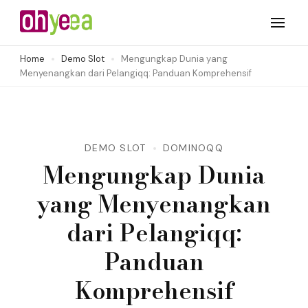
Skip
to
PKV Games: Pilihan
Pilih PKV Games sebagai pilihan terbaik di dunia poker online.
content
Nikmati berbagai permainan poker dengan fitur unggulan dan
Home
Demo Slot
Mengungkap Dunia yang
Terbaik di Dunia Poker
Menyenangkan dari Pelangiqq: Panduan Komprehensif
peluang menang yang tinggi.
(Press
Online
Enter)
DEMO SLOT
DOMINOQQ
Mengungkap Dunia
yang Menyenangkan
dari Pelangiqq:
Panduan
Komprehensif