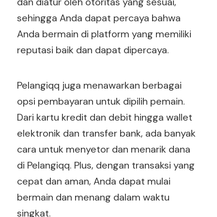
dan diatur oleh otoritas yang sesuai,
sehingga Anda dapat percaya bahwa
Anda bermain di platform yang memiliki
reputasi baik dan dapat dipercaya.
Pelangiqq juga menawarkan berbagai
opsi pembayaran untuk dipilih pemain.
Dari kartu kredit dan debit hingga wallet
elektronik dan transfer bank, ada banyak
cara untuk menyetor dan menarik dana
di Pelangiqq. Plus, dengan transaksi yang
cepat dan aman, Anda dapat mulai
bermain dan menang dalam waktu
singkat.