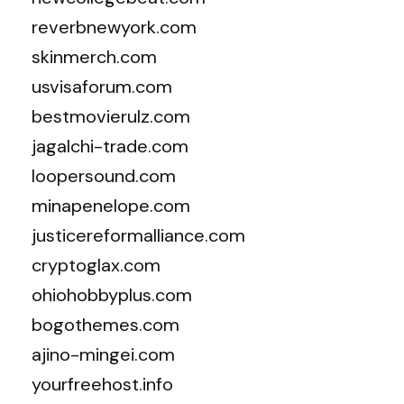
reverbnewyork.com
skinmerch.com
usvisaforum.com
bestmovierulz.com
jagalchi-trade.com
loopersound.com
minapenelope.com
justicereformalliance.com
cryptoglax.com
ohiohobbyplus.com
bogothemes.com
ajino-mingei.com
yourfreehost.info