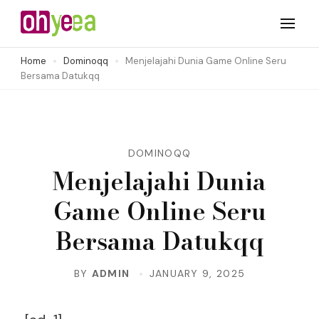
Skip
to
PKV Games: Pilihan
Pilih PKV Games sebagai pilihan terbaik di dunia poker online.
content
Nikmati berbagai permainan poker dengan fitur unggulan dan
Home
Dominoqq
Menjelajahi Dunia Game Online Seru
Terbaik di Dunia Poker
Bersama Datukqq
peluang menang yang tinggi.
(Press
Online
Enter)
DOMINOQQ
Menjelajahi Dunia
Game Online Seru
Bersama Datukqq
BY
ADMIN
JANUARY 9, 2025