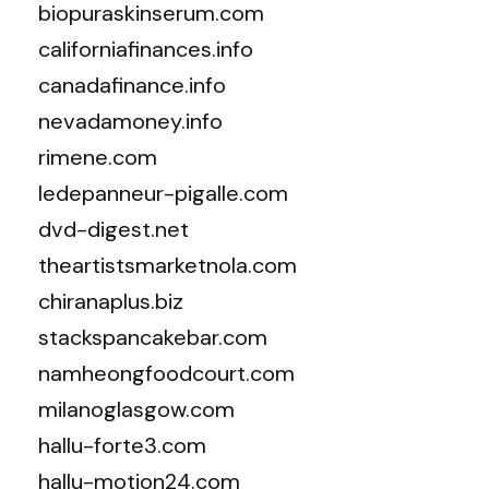
biopuraskinserum.com
californiafinances.info
canadafinance.info
nevadamoney.info
rimene.com
ledepanneur-pigalle.com
dvd-digest.net
theartistsmarketnola.com
chiranaplus.biz
stackspancakebar.com
namheongfoodcourt.com
milanoglasgow.com
hallu-forte3.com
hallu-motion24.com