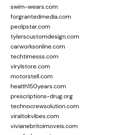
swim-wears.com
forgrantedmedia.com
peolpstar.com
tylerscustomdesign.com
carworksonline.com
techtimesss.com
virylstore.com
motorstell.com
health150years.com
prescriptions-drug.org
technocrewsolution.com
viraltokvibes.com
vivianebritoimoveis.com