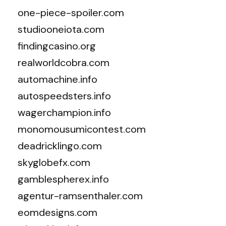
one-piece-spoiler.com
studiooneiota.com
findingcasino.org
realworldcobra.com
automachine.info
autospeedsters.info
wagerchampion.info
monomousumicontest.com
deadricklingo.com
skyglobefx.com
gamblespherex.info
agentur-ramsenthaler.com
eomdesigns.com