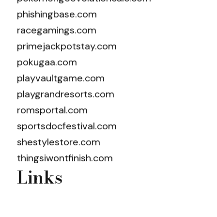
phishingbase.com
racegamings.com
primejackpotstay.com
pokugaa.com
playvaultgame.com
playgrandresorts.com
romsportal.com
sportsdocfestival.com
shestylestore.com
thingsiwontfinish.com
Links