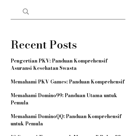
Recent Posts
Pengertian PKV: Panduan Komprehensif
Asuransi Kesehatan Swasta
Memahami PKV Games: Panduan Komprehensif
Memahami Domino99: Panduan Utama untuk
Pemula
Memahami DominoQQ: Panduan Komprehensif
untuk Pemula