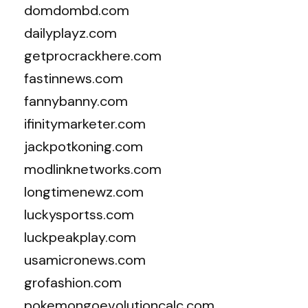
domdombd.com
dailyplayz.com
getprocrackhere.com
fastinnews.com
fannybanny.com
ifinitymarketer.com
jackpotkoning.com
modlinknetworks.com
longtimenewz.com
luckysportss.com
luckpeakplay.com
usamicronews.com
grofashion.com
pokemongoevolutioncalc.com