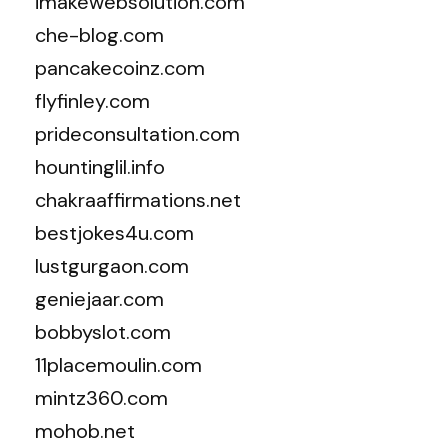
imakewebsolution.com
che-blog.com
pancakecoinz.com
flyfinley.com
prideconsultation.com
hountinglil.info
chakraaffirmations.net
bestjokes4u.com
lustgurgaon.com
geniejaar.com
bobbyslot.com
11placemoulin.com
mintz360.com
mohob.net