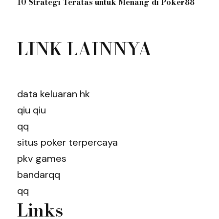
10 Strategi Teratas untuk Menang di Poker88
LINK LAINNYA
data keluaran hk
qiu qiu
qq
situs poker terpercaya
pkv games
bandarqq
qq
Links