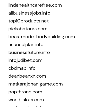
lindehealthcarefree.com
allbusinessjobs.info
top10products.net
pickabatours.com
beastmode-bodybuilding.com
financelplan.info
businessfuture.info
infojudibet.com
cbdmap.info
deanbeanxn.com
matkarajdhanigame.com
popthrone.com
world-slots.com