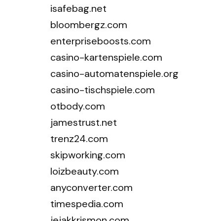
isafebag.net
bloombergz.com
enterpriseboosts.com
casino-kartenspiele.com
casino-automatenspiele.org
casino-tischspiele.com
otbody.com
jamestrust.net
trenz24.com
skipworking.com
loizbeauty.com
anyconverter.com
timespedia.com
jejakkrismon.com