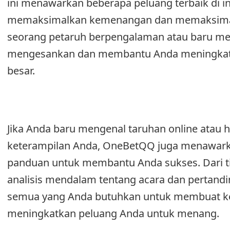
ini menawarkan beberapa peluang terbaik di i
memaksimalkan kemenangan dan memaksimal
seorang petaruh berpengalaman atau baru me
mengesankan dan membantu Anda meningkat
besar.
Jika Anda baru mengenal taruhan online atau 
keterampilan Anda, OneBetQQ juga menawark
panduan untuk membantu Anda sukses. Dari ti
analisis mendalam tentang acara dan pertand
semua yang Anda butuhkan untuk membuat ke
meningkatkan peluang Anda untuk menang.