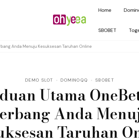
Home
Domin
PKV Games: P
Pilih PKV Games sebagai pilihan terbai
SBOBET
Toge
fitur unggu
P
bang Anda Menuju Kesuksesan Taruhan Online
DEMO SLOT
DOMINOQQ
SBOBET
duan Utama OneBe
erbang Anda Menu
uksesan Taruhan On