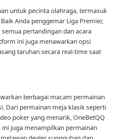
an untuk pecinta olahraga, termasuk
i. Baik Anda penggemar Liga Premier,
semua pertandingan dan acara
tform ini juga menawarkan opsi
ng taruhan secara real-time saat
nawarkan berbagai macam permainan
i. Dari permainan meja klasik seperti
 video poker yang menarik, OneBetQQ
m ini juga menampilkan permainan
n melawan dealer sungguhan dan