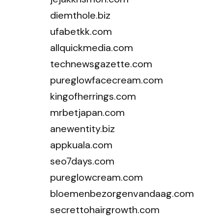
diemthole.biz
ufabetkk.com
allquickmedia.com
technewsgazette.com
pureglowfacecream.com
kingofherrings.com
mrbetjapan.com
anewentity.biz
appkuala.com
seo7days.com
pureglowcream.com
bloemenbezorgenvandaag.com
secrettohairgrowth.com