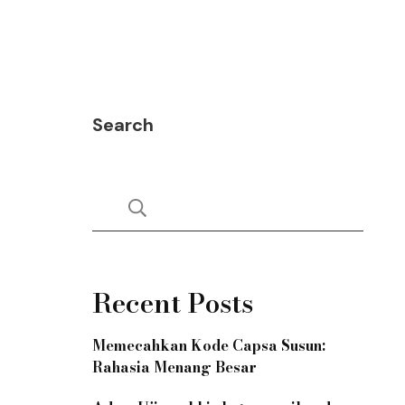
Search
Recent Posts
Memecahkan Kode Capsa Susun:
Rahasia Menang Besar