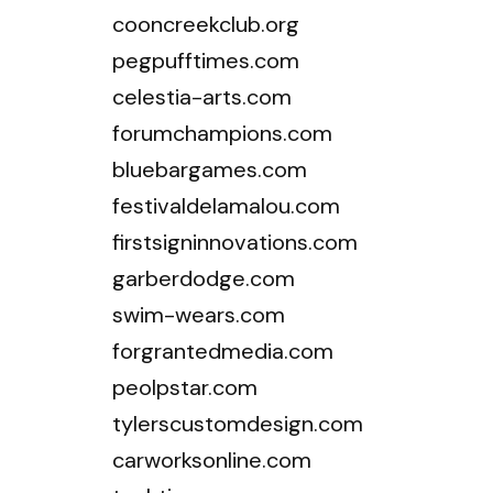
cooncreekclub.org
pegpufftimes.com
celestia-arts.com
forumchampions.com
bluebargames.com
festivaldelamalou.com
firstsigninnovations.com
garberdodge.com
swim-wears.com
forgrantedmedia.com
peolpstar.com
tylerscustomdesign.com
carworksonline.com