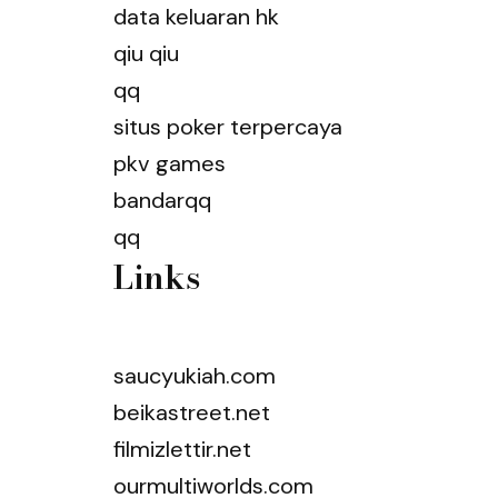
data keluaran hk
qiu qiu
qq
situs poker terpercaya
pkv games
bandarqq
qq
Links
saucyukiah.com
beikastreet.net
filmizlettir.net
ourmultiworlds.com