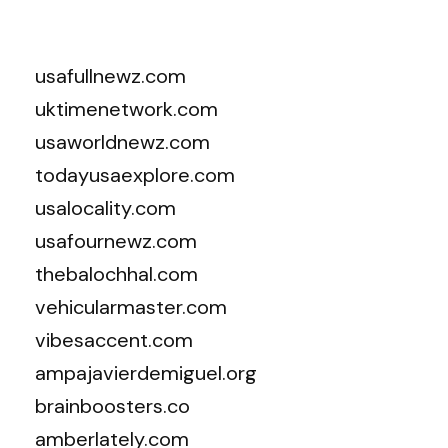
usafullnewz.com
uktimenetwork.com
usaworldnewz.com
todayusaexplore.com
usalocality.com
usafournewz.com
thebalochhal.com
vehicularmaster.com
vibesaccent.com
ampajavierdemiguel.org
brainboosters.co
amberlately.com