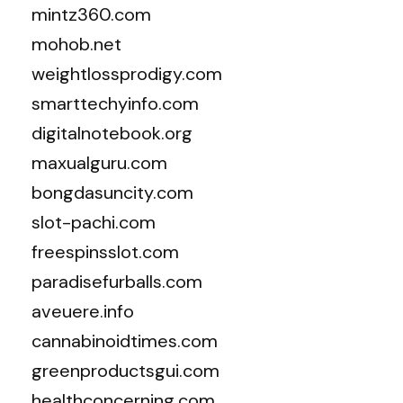
mintz360.com
mohob.net
weightlossprodigy.com
smarttechyinfo.com
digitalnotebook.org
maxualguru.com
bongdasuncity.com
slot-pachi.com
freespinsslot.com
paradisefurballs.com
aveuere.info
cannabinoidtimes.com
greenproductsgui.com
healthconcerning.com