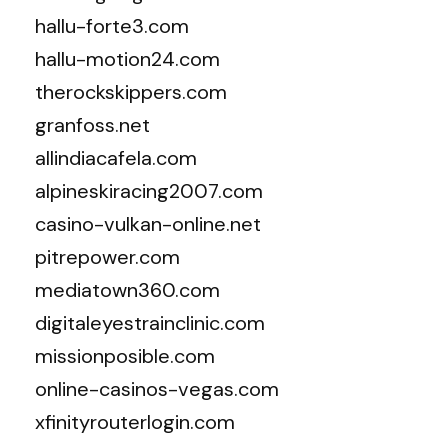
hallu-forte3.com
hallu-motion24.com
therockskippers.com
granfoss.net
allindiacafela.com
alpineskiracing2007.com
casino-vulkan-online.net
pitrepower.com
mediatown360.com
digitaleyestrainclinic.com
missionposible.com
online-casinos-vegas.com
xfinityrouterlogin.com