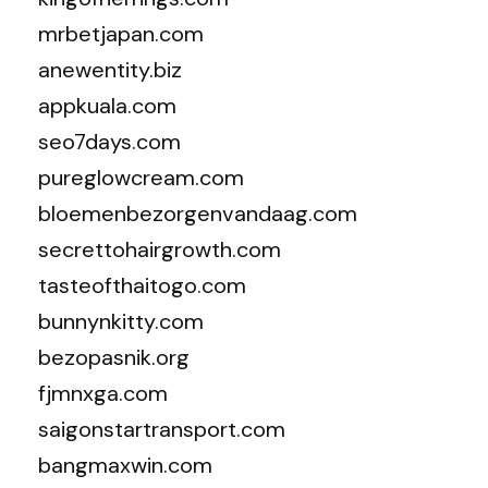
mrbetjapan.com
anewentity.biz
appkuala.com
seo7days.com
pureglowcream.com
bloemenbezorgenvandaag.com
secrettohairgrowth.com
tasteofthaitogo.com
bunnynkitty.com
bezopasnik.org
fjmnxga.com
saigonstartransport.com
bangmaxwin.com