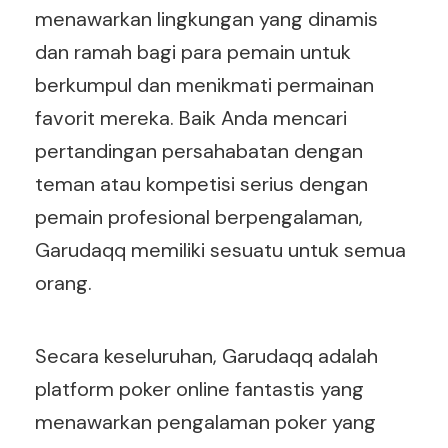
menawarkan lingkungan yang dinamis
dan ramah bagi para pemain untuk
berkumpul dan menikmati permainan
favorit mereka. Baik Anda mencari
pertandingan persahabatan dengan
teman atau kompetisi serius dengan
pemain profesional berpengalaman,
Garudaqq memiliki sesuatu untuk semua
orang.
Secara keseluruhan, Garudaqq adalah
platform poker online fantastis yang
menawarkan pengalaman poker yang