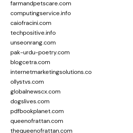
farmandpetscare.com
computingservice.info
caiofracini.com
techpositive.info
unseonrang.com
pak-urdu-poetry.com
blogcetra.com
internetmarketingsolutions.co
ollystvs.com
globalnewscx.com
dogslives.com
pdfbookplanet.com
queenofrattan.com
thequeenofrattan.com