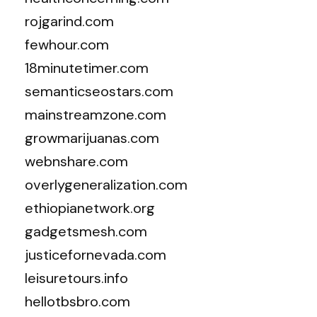
rojgarind.com
fewhour.com
18minutetimer.com
semanticseostars.com
mainstreamzone.com
growmarijuanas.com
webnshare.com
overlygeneralization.com
ethiopianetwork.org
gadgetsmesh.com
justicefornevada.com
leisuretours.info
hellotbsbro.com