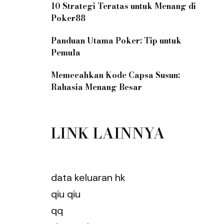
10 Strategi Teratas untuk Menang di
Poker88
Panduan Utama Poker: Tip untuk
Pemula
Memecahkan Kode Capsa Susun:
Rahasia Menang Besar
LINK LAINNYA
data keluaran hk
qiu qiu
qq