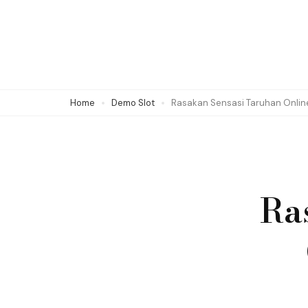
Skip
to
content
(Press
Enter)
Home
Demo Slot
Rasakan Sensasi Taruhan Onlin
Ra