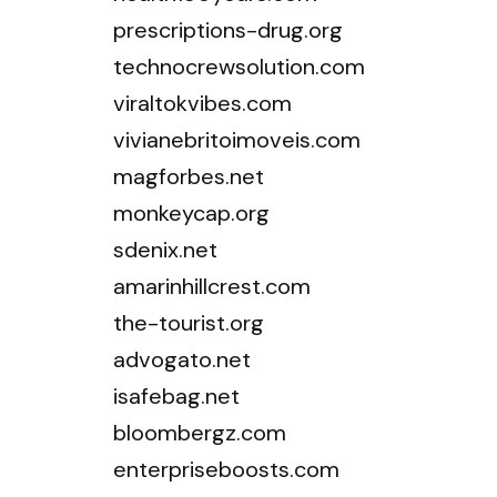
prescriptions-drug.org
technocrewsolution.com
viraltokvibes.com
vivianebritoimoveis.com
magforbes.net
monkeycap.org
sdenix.net
amarinhillcrest.com
the-tourist.org
advogato.net
isafebag.net
bloombergz.com
enterpriseboosts.com