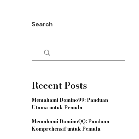
Search
Recent Posts
Memahami Domino99: Panduan
Utama untuk Pemula
Memahami DominoQQ: Panduan
Komprehensif untuk Pemula