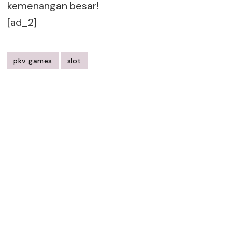
kemenangan besar!
[ad_2]
pkv games
slot
Post
Navigation