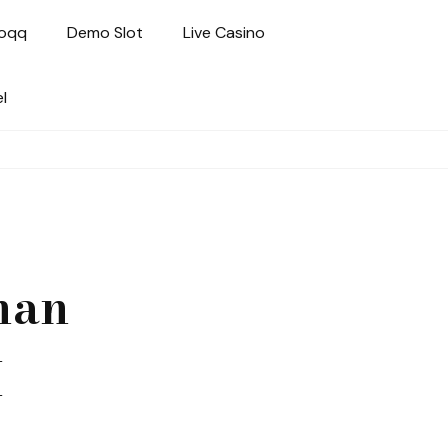
oqq
Demo Slot
Live Casino
ilihan Terbaik di Dunia
i dunia poker online. Nikmati berbagai permainan poker dengan fitur
l
n dan peluang menang yang tinggi.
oker Online
han
q