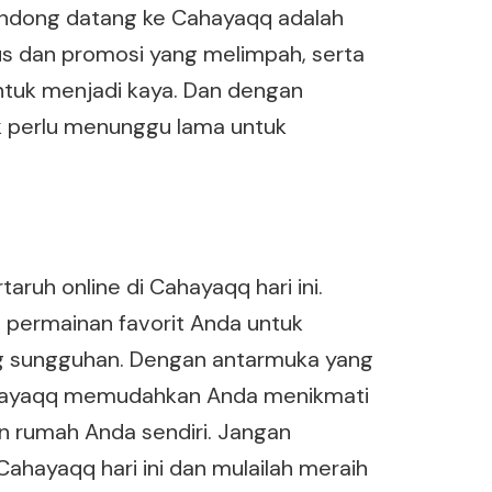
ondong datang ke Cahayaqq adalah
 dan promosi yang melimpah, serta
ntuk menjadi kaya. Dan dengan
 perlu menunggu lama untuk
uh online di Cahayaqq hari ini.
n permainan favorit Anda untuk
sungguhan. Dengan antarmuka yang
ahayaqq memudahkan Anda menikmati
n rumah Anda sendiri. Jangan
hayaqq hari ini dan mulailah meraih