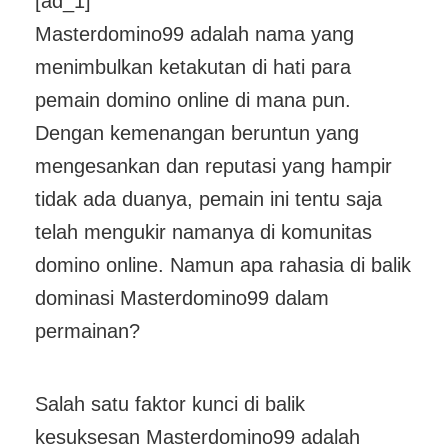
[ad_1]
Masterdomino99 adalah nama yang
menimbulkan ketakutan di hati para
pemain domino online di mana pun.
Dengan kemenangan beruntun yang
mengesankan dan reputasi yang hampir
tidak ada duanya, pemain ini tentu saja
telah mengukir namanya di komunitas
domino online. Namun apa rahasia di balik
dominasi Masterdomino99 dalam
permainan?
Salah satu faktor kunci di balik
kesuksesan Masterdomino99 adalah