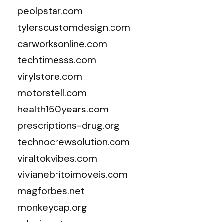
peolpstar.com
tylerscustomdesign.com
carworksonline.com
techtimesss.com
virylstore.com
motorstell.com
health150years.com
prescriptions-drug.org
technocrewsolution.com
viraltokvibes.com
vivianebritoimoveis.com
magforbes.net
monkeycap.org