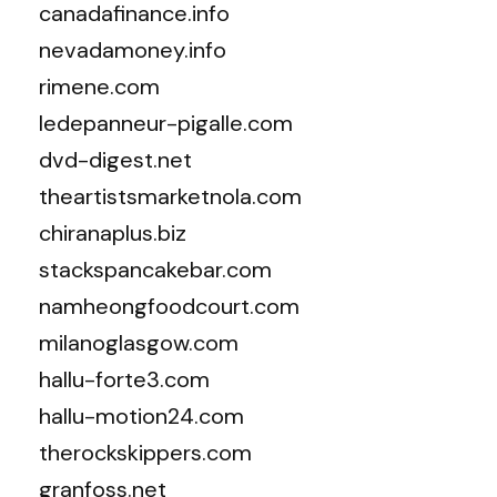
canadafinance.info
nevadamoney.info
rimene.com
ledepanneur-pigalle.com
dvd-digest.net
theartistsmarketnola.com
chiranaplus.biz
stackspancakebar.com
namheongfoodcourt.com
milanoglasgow.com
hallu-forte3.com
hallu-motion24.com
therockskippers.com
granfoss.net