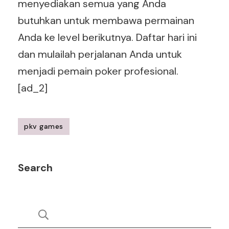
menyediakan semua yang Anda
butuhkan untuk membawa permainan
Anda ke level berikutnya. Daftar hari ini
dan mulailah perjalanan Anda untuk
menjadi pemain poker profesional.
[ad_2]
pkv games
Post
Navigation
Search