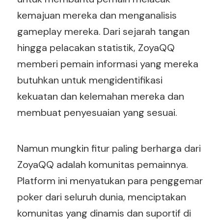
kemajuan mereka dan menganalisis
gameplay mereka. Dari sejarah tangan
hingga pelacakan statistik, ZoyaQQ
memberi pemain informasi yang mereka
butuhkan untuk mengidentifikasi
kekuatan dan kelemahan mereka dan
membuat penyesuaian yang sesuai.
Namun mungkin fitur paling berharga dari
ZoyaQQ adalah komunitas pemainnya.
Platform ini menyatukan para penggemar
poker dari seluruh dunia, menciptakan
komunitas yang dinamis dan suportif di