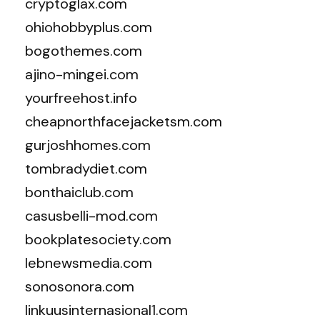
cryptoglax.com
ohiohobbyplus.com
bogothemes.com
ajino-mingei.com
yourfreehost.info
cheapnorthfacejacketsm.com
gurjoshhomes.com
tombradydiet.com
bonthaiclub.com
casusbelli-mod.com
bookplatesociety.com
lebnewsmedia.com
sonosonora.com
linkuusinternasional1.com