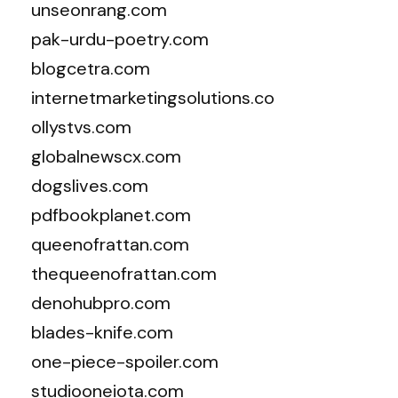
unseonrang.com
pak-urdu-poetry.com
blogcetra.com
internetmarketingsolutions.co
ollystvs.com
globalnewscx.com
dogslives.com
pdfbookplanet.com
queenofrattan.com
thequeenofrattan.com
denohubpro.com
blades-knife.com
one-piece-spoiler.com
studiooneiota.com