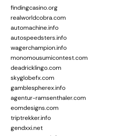
findingcasino.org
realworldcobra.com
automachine.info
autospeedsters.info
wagerchampion.info
monomousumicontest.com
deadricklingo.com
skyglobefx.com
gamblespherex.info
agentur-ramsenthaler.com
eomdesigns.com
triptrekker.info
gendxxi.net