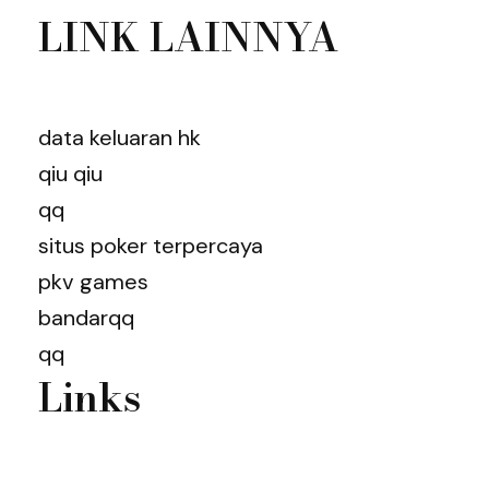
LINK LAINNYA
data keluaran hk
qiu qiu
qq
situs poker terpercaya
pkv games
bandarqq
qq
Links