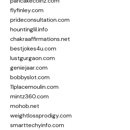
pancakecoinz.com
flyfinley.com
prideconsultation.com
hountinglil.info
chakraaffirmations.net
bestjokes4u.com
lustgurgaon.com
geniejaar.com
bobbyslot.com
11placemoulin.com
mintz360.com
mohob.net
weightlossprodigy.com
smarttechyinfo.com