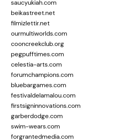
saucyukiah.com
beikastreet.net
filmizlettir.net
ourmultiworlds.com
cooncreekclub.org
pegpufftimes.com
celestia-arts.com
forumchampions.com
bluebargames.com
festivaldelamalou.com
firstsigninnovations.com
garberdodge.com
swim-wears.com
forgrantedmedia.com