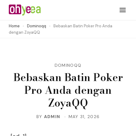
Skip
to
PKV Games: Pilihan
Pilih PKV Games sebagai pilihan terbaik di dunia poker online.
content
Nikmati berbagai permainan poker dengan fitur unggulan dan
Home
Dominoqq
Bebaskan Batin Poker Pro Anda
Terbaik di Dunia Poker
dengan ZoyaQQ
peluang menang yang tinggi.
(Press
Online
Enter)
DOMINOQQ
Bebaskan Batin Poker
Pro Anda dengan
ZoyaQQ
BY
ADMIN
MAY 31, 2026