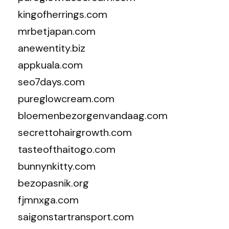
kingofherrings.com
mrbetjapan.com
anewentity.biz
appkuala.com
seo7days.com
pureglowcream.com
bloemenbezorgenvandaag.com
secrettohairgrowth.com
tasteofthaitogo.com
bunnynkitty.com
bezopasnik.org
fjmnxga.com
saigonstartransport.com