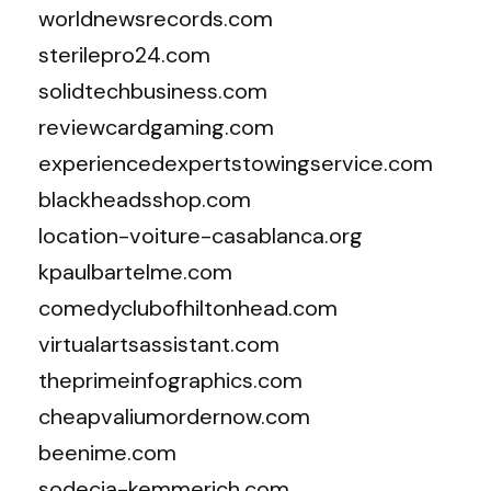
worldnewsrecords.com
sterilepro24.com
solidtechbusiness.com
reviewcardgaming.com
experiencedexpertstowingservice.com
blackheadsshop.com
location-voiture-casablanca.org
kpaulbartelme.com
comedyclubofhiltonhead.com
virtualartsassistant.com
theprimeinfographics.com
cheapvaliumordernow.com
beenime.com
sodecia-kemmerich.com