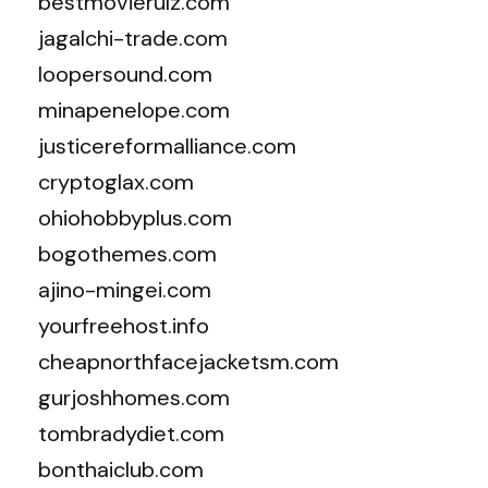
bestmovierulz.com
jagalchi-trade.com
loopersound.com
minapenelope.com
justicereformalliance.com
cryptoglax.com
ohiohobbyplus.com
bogothemes.com
ajino-mingei.com
yourfreehost.info
cheapnorthfacejacketsm.com
gurjoshhomes.com
tombradydiet.com
bonthaiclub.com