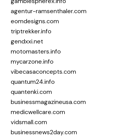
gamblespherex.info
agentur-ramsenthaler.com
eomdesigns.com
triptrekker.info
gendxxi.net
motomasters.info
mycarzone.info
vibecasaconcepts.com
quantum24.info
quantenki.com
businessmagazineusa.com
medicwellcare.com
vidsmall.com
businessnews2day.com