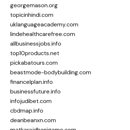
georgemason.org
topicinhindi.com
uklanguageacademy.com
lindehealthcarefree.com
allbusinessjobs.info
top10products.net
pickabatours.com
beastmode-bodybuilding.com
financelplan.info
businessfuture.info
infojudibet.com
cbdmap.info
deanbeanxn.com
matkarajdhanigame.com