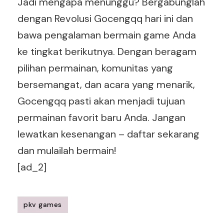
Jadi mengapa menunggu? Bergabunglah
dengan Revolusi Gocengqq hari ini dan
bawa pengalaman bermain game Anda
ke tingkat berikutnya. Dengan beragam
pilihan permainan, komunitas yang
bersemangat, dan acara yang menarik,
Gocengqq pasti akan menjadi tujuan
permainan favorit baru Anda. Jangan
lewatkan kesenangan – daftar sekarang
dan mulailah bermain!
[ad_2]
pkv games