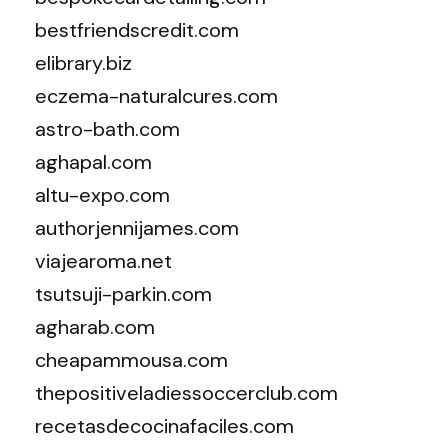
bestfriendscredit.com
elibrary.biz
eczema-naturalcures.com
astro-bath.com
aghapal.com
altu-expo.com
authorjennijames.com
viajearoma.net
tsutsuji-parkin.com
agharab.com
cheapammousa.com
thepositiveladiessoccerclub.com
recetasdecocinafaciles.com