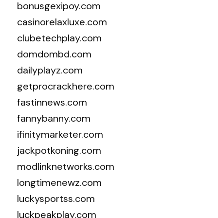
bonusgexipoy.com
casinorelaxluxe.com
clubetechplay.com
domdombd.com
dailyplayz.com
getprocrackhere.com
fastinnews.com
fannybanny.com
ifinitymarketer.com
jackpotkoning.com
modlinknetworks.com
longtimenewz.com
luckysportss.com
luckpeakplay.com