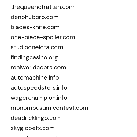
thequeenofrattan.com
denohubpro.com
blades-knife.com
one-piece-spoiler.com
studiooneiota.com
findingcasino.org
realworldcobra.com
automachine.info
autospeedsters.info
wagerchampion.info
monomousumicontest.com
deadricklingo.com
skyglobefx.com