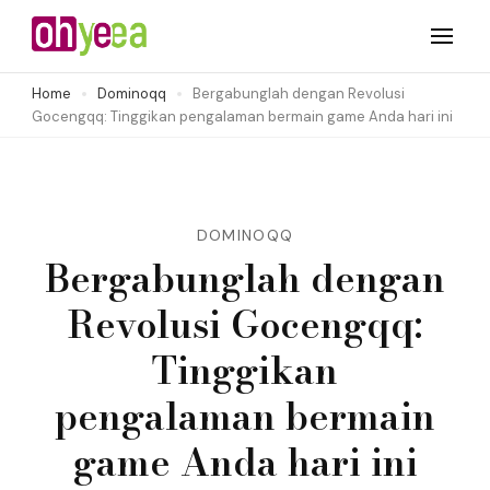
Skip
to
PKV Games: Pilihan
Pilih PKV Games sebagai pilihan terbaik di dunia poker online.
content
Nikmati berbagai permainan poker dengan fitur unggulan dan
Home
Dominoqq
Bergabunglah dengan Revolusi
Terbaik di Dunia Poker
Gocengqq: Tinggikan pengalaman bermain game Anda hari ini
peluang menang yang tinggi.
(Press
Online
Enter)
DOMINOQQ
Bergabunglah dengan
Revolusi Gocengqq:
Tinggikan
pengalaman bermain
game Anda hari ini