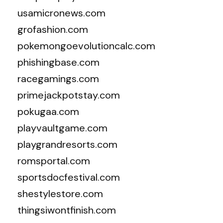
usamicronews.com
grofashion.com
pokemongoevolutioncalc.com
phishingbase.com
racegamings.com
primejackpotstay.com
pokugaa.com
playvaultgame.com
playgrandresorts.com
romsportal.com
sportsdocfestival.com
shestylestore.com
thingsiwontfinish.com