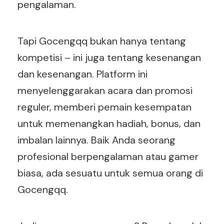
pengalaman.
Tapi Gocengqq bukan hanya tentang
kompetisi – ini juga tentang kesenangan
dan kesenangan. Platform ini
menyelenggarakan acara dan promosi
reguler, memberi pemain kesempatan
untuk memenangkan hadiah, bonus, dan
imbalan lainnya. Baik Anda seorang
profesional berpengalaman atau gamer
biasa, ada sesuatu untuk semua orang di
Gocengqq.