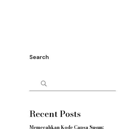
Search
Recent Posts
Memecahkan Kode Capsa Susun: