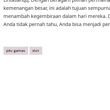
kemenangan besar, ini adalah tujuan sempurna
menambah kegembiraan dalam hari mereka. Daf
Anda tidak pernah tahu, Anda bisa menjadi pe
pkv games
slot
Post
Navigation