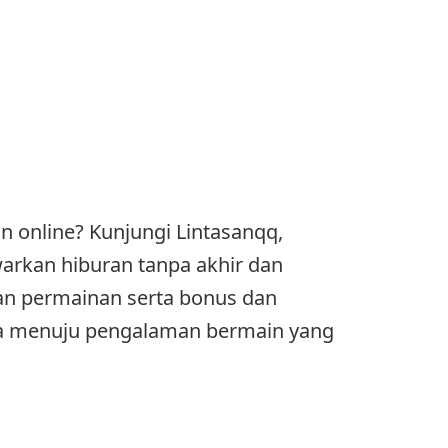
 online? Kunjungi Lintasanqq,
arkan hiburan tanpa akhir dan
an permainan serta bonus dan
nda menuju pengalaman bermain yang