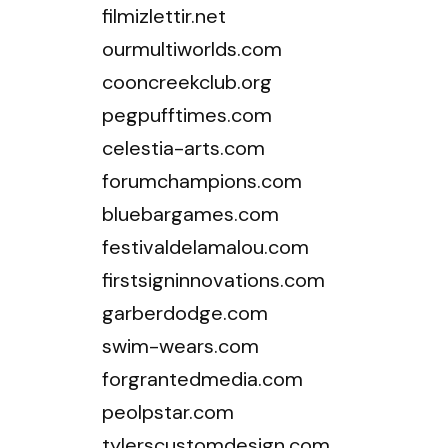
filmizlettir.net
ourmultiworlds.com
cooncreekclub.org
pegpufftimes.com
celestia-arts.com
forumchampions.com
bluebargames.com
festivaldelamalou.com
firstsigninnovations.com
garberdodge.com
swim-wears.com
forgrantedmedia.com
peolpstar.com
tylerscustomdesign.com