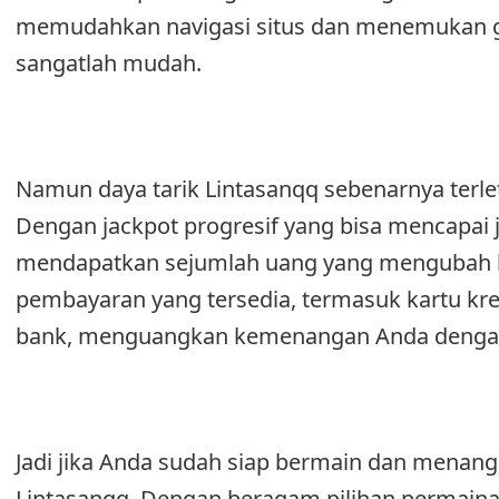
memudahkan navigasi situs dan menemukan g
sangatlah mudah.
Namun daya tarik Lintasanqq sebenarnya terl
Dengan jackpot progresif yang bisa mencapai j
mendapatkan sejumlah uang yang mengubah h
pembayaran yang tersedia, termasuk kartu kred
bank, menguangkan kemenangan Anda dengan
Jadi jika Anda sudah siap bermain dan menang, 
Lintasanqq. Dengan beragam pilihan permainan