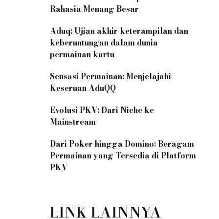
Rahasia Menang Besar
Aduq: Ujian akhir keterampilan dan
keberuntungan dalam dunia
permainan kartu
Sensasi Permainan: Menjelajahi
Keseruan AduQQ
Evolusi PKV: Dari Niche ke
Mainstream
Dari Poker hingga Domino: Beragam
Permainan yang Tersedia di Platform
PKV
LINK LAINNYA