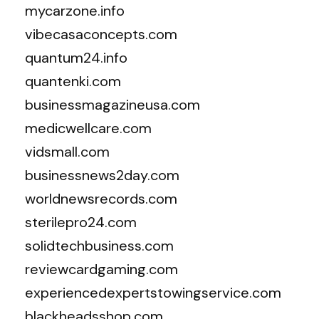
mycarzone.info
vibecasaconcepts.com
quantum24.info
quantenki.com
businessmagazineusa.com
medicwellcare.com
vidsmall.com
businessnews2day.com
worldnewsrecords.com
sterilepro24.com
solidtechbusiness.com
reviewcardgaming.com
experiencedexpertstowingservice.com
blackheadsshop.com