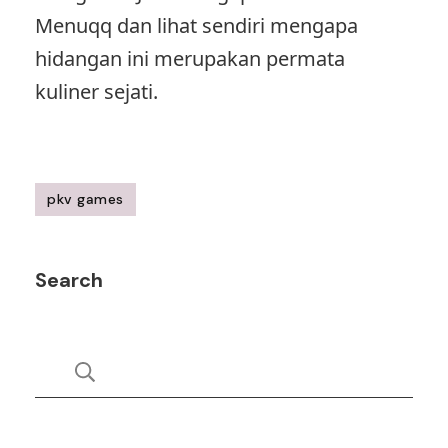
Menuqq dan lihat sendiri mengapa
hidangan ini merupakan permata
kuliner sejati.
pkv games
Post
Navigation
Search