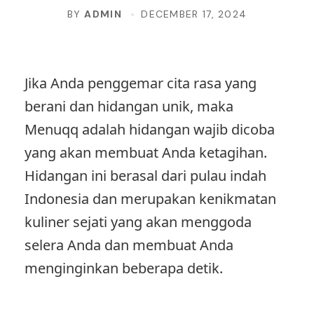
BY
ADMIN
DECEMBER 17, 2024
Jika Anda penggemar cita rasa yang
berani dan hidangan unik, maka
Menuqq adalah hidangan wajib dicoba
yang akan membuat Anda ketagihan.
Hidangan ini berasal dari pulau indah
Indonesia dan merupakan kenikmatan
kuliner sejati yang akan menggoda
selera Anda dan membuat Anda
menginginkan beberapa detik.