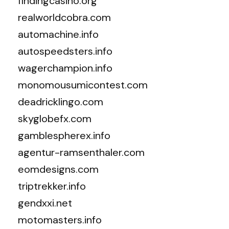
findingcasino.org
realworldcobra.com
automachine.info
autospeedsters.info
wagerchampion.info
monomousumicontest.com
deadricklingo.com
skyglobefx.com
gamblespherex.info
agentur-ramsenthaler.com
eomdesigns.com
triptrekker.info
gendxxi.net
motomasters.info