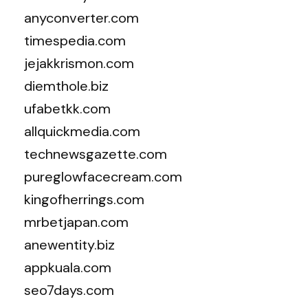
anyconverter.com
timespedia.com
jejakkrismon.com
diemthole.biz
ufabetkk.com
allquickmedia.com
technewsgazette.com
pureglowfacecream.com
kingofherrings.com
mrbetjapan.com
anewentity.biz
appkuala.com
seo7days.com