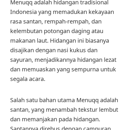
Menuqq adalah hidangan tradisional
Indonesia yang memadukan kekayaan
rasa santan, rempah-rempah, dan
kelembutan potongan daging atau
makanan laut. Hidangan ini biasanya
disajikan dengan nasi kukus dan
sayuran, menjadikannya hidangan lezat
dan memuaskan yang sempurna untuk
segala acara.
Salah satu bahan utama Menuqq adalah
santan, yang menambah tekstur lembut
dan memanjakan pada hidangan.
Santannya direbus dengan campuran