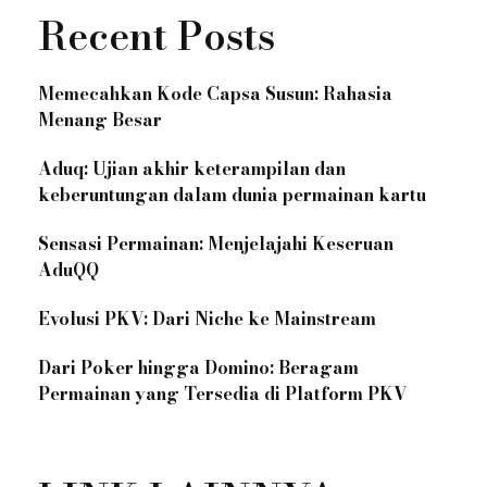
Recent Posts
Memecahkan Kode Capsa Susun: Rahasia
Menang Besar
Aduq: Ujian akhir keterampilan dan
keberuntungan dalam dunia permainan kartu
Sensasi Permainan: Menjelajahi Keseruan
AduQQ
Evolusi PKV: Dari Niche ke Mainstream
Dari Poker hingga Domino: Beragam
Permainan yang Tersedia di Platform PKV