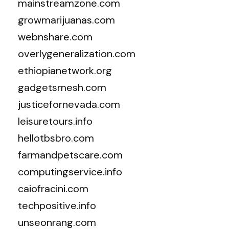
mainstreamzone.com
growmarijuanas.com
webnshare.com
overlygeneralization.com
ethiopianetwork.org
gadgetsmesh.com
justicefornevada.com
leisuretours.info
hellotbsbro.com
farmandpetscare.com
computingservice.info
caiofracini.com
techpositive.info
unseonrang.com