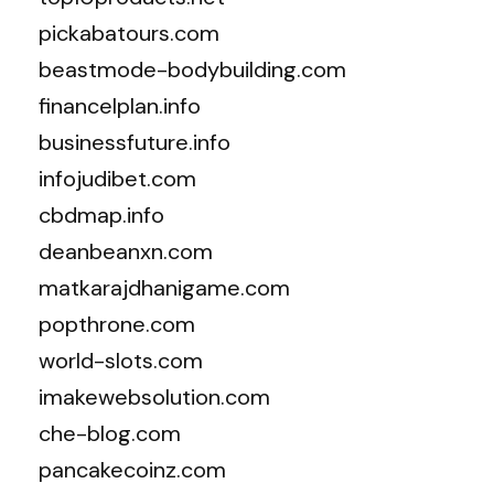
pickabatours.com
beastmode-bodybuilding.com
financelplan.info
businessfuture.info
infojudibet.com
cbdmap.info
deanbeanxn.com
matkarajdhanigame.com
popthrone.com
world-slots.com
imakewebsolution.com
che-blog.com
pancakecoinz.com