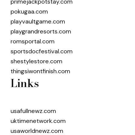
primejackpotstay.com
pokugaa.com
playvaultgame.com
playgrandresorts.com
romsportal.com
sportsdocfestival.com
shestylestore.com
thingsiwontfinish.com
Links
usafullnewz.com
uktimenetwork.com
usaworldnewz.com