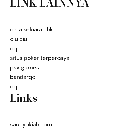
LINK LAINNYA
data keluaran hk
qiu qiu
qq
situs poker terpercaya
pkv games
bandarqq
qq
Links
saucyukiah.com