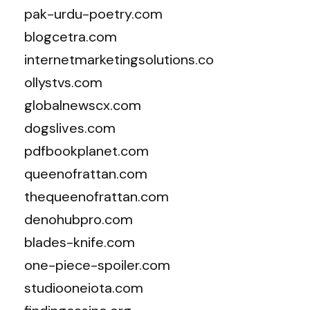
pak-urdu-poetry.com
blogcetra.com
internetmarketingsolutions.co
ollystvs.com
globalnewscx.com
dogslives.com
pdfbookplanet.com
queenofrattan.com
thequeenofrattan.com
denohubpro.com
blades-knife.com
one-piece-spoiler.com
studiooneiota.com