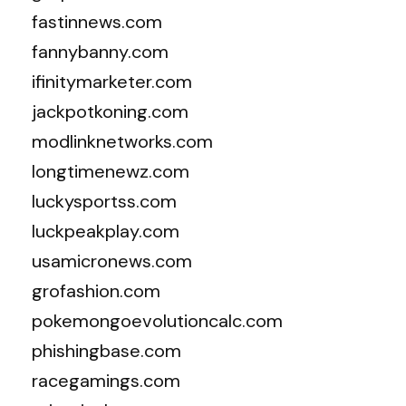
fastinnews.com
fannybanny.com
ifinitymarketer.com
jackpotkoning.com
modlinknetworks.com
longtimenewz.com
luckysportss.com
luckpeakplay.com
usamicronews.com
grofashion.com
pokemongoevolutioncalc.com
phishingbase.com
racegamings.com