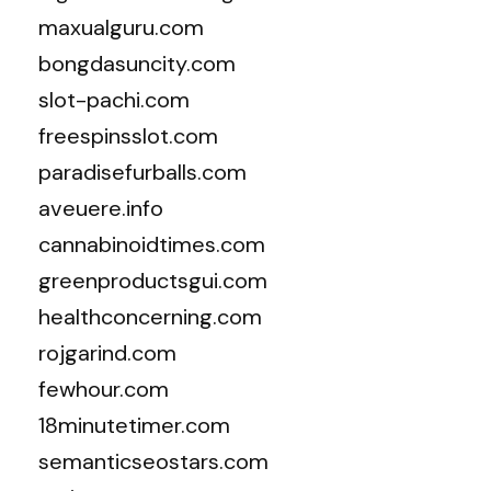
maxualguru.com
bongdasuncity.com
slot-pachi.com
freespinsslot.com
paradisefurballs.com
aveuere.info
cannabinoidtimes.com
greenproductsgui.com
healthconcerning.com
rojgarind.com
fewhour.com
18minutetimer.com
semanticseostars.com