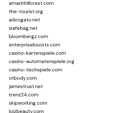
amarinhillcrest.com
the-tourist.org
advogato.net
isafebag.net
bloombergz.com
enterpriseboosts.com
casino-kartenspiele.com
casino-automatenspiele.org
casino-tischspiele.com
otbody.com
jamestrust.net
trenz24.com
skipworking.com
loizbeauty.com